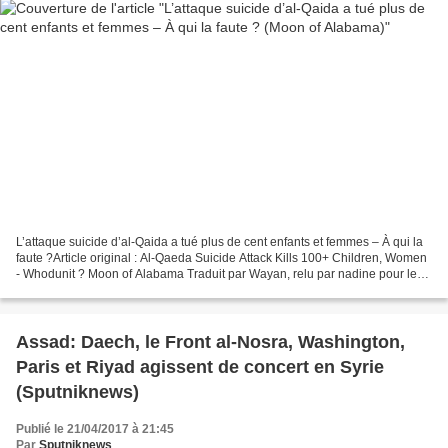
L’attaque suicide d’al-Qaida a tué plus de cent enfants et femmes – À qui la
faute ?Article original : Al-Qaeda Suicide Attack Kills 100+ Children, Women
- Whodunit ? Moon of Alabama Traduit par Wayan, relu par nadine pour le
Saker Francophone (c) AFP Max...
Assad: Daech, le Front al-Nosra, Washington,
Paris et Riyad agissent de concert en Syrie
(Sputniknews)
Publié le 21/04/2017 à 21:45
Par
Sputniknews