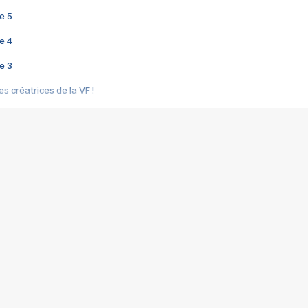
e 5
e 4
e 3
s créatrices de la VF !
e 2
e 1
e Mektoub My Love arrive enfin ! Rencontre avec Shaïn Boumedine et Sal
i : après Toni en famille
elle réalise le bouleversant Dites lui que je l'aime
ais ! Rencontre autour de Vie privée de Rebecca Zlotowski
 de Marguerite, Grave... Rencontre avec Ella Rumpf
 Les Rêveurs, un film intime sur la santé mentale