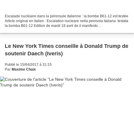
Escalade nucléaire dans la péninsule italienne : la bombe B61-12 est testée
Article original en italien : Escalation nucleare nella penisola italiana: testata
la bomba B61-12 Edition de mardi 18 avril de il manifesto
https://ilmanifesto.it/la-nuova-bomba-usa-e-la-base-di-servizio-italiana/...
Le New York Times conseille à Donald Trump de
soutenir Daech (Iveris)
Publié le 15/04/2017 à 11:15
Par
Maxime Chaix