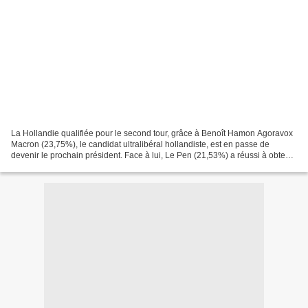
La Hollandie qualifiée pour le second tour, grâce à Benoît Hamon Agoravox
Macron (23,75%), le candidat ultralibéral hollandiste, est en passe de
devenir le prochain président. Face à lui, Le Pen (21,53%) a réussi à obtenir
la caution populaire. A droite,...