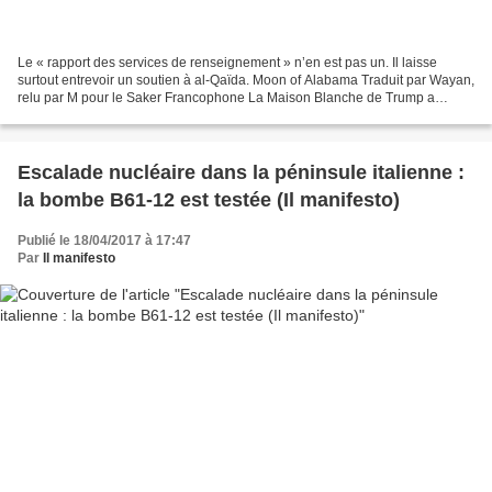
Le « rapport des services de renseignement » n’en est pas un. Il laisse
surtout entrevoir un soutien à al-Qaïda. Moon of Alabama Traduit par Wayan,
relu par M pour le Saker Francophone La Maison Blanche de Trump a
publié trois pages et demie d’accusations...
Escalade nucléaire dans la péninsule italienne :
la bombe B61-12 est testée (Il manifesto)
Publié le 18/04/2017 à 17:47
Par
Il manifesto