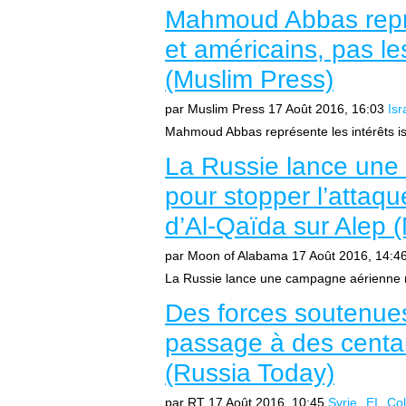
Mahmoud Abbas représ
et américains, pas le
(Muslim Press)
par Muslim Press
17 Août 2016, 16:03
Isr
Mahmoud Abbas représente les intérêts isra
La Russie lance une
pour stopper l’attaqu
d’Al-Qaïda sur Alep 
par Moon of Alabama
17 Août 2016, 14:4
La Russie lance une campagne aérienne ma
Des forces soutenues
passage à des centa
(Russia Today)
par RT
17 Août 2016, 10:45
Syrie
EI
Col