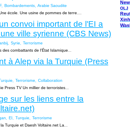
New
F
Bombardements
Arabie Saoudite
OLJ
Une école. Une usine de pommes de terre....
Reu
Xin
 un convoi important de l'EI a
Was
r une ville syrienne (CBS News)
nbij
Syrie
Terrorisme
 des combattants de l'État Islamique...
ent à Alep via la Turquie (Press
Turquie
Terrorisme
Collaboration
uie Press TV Un millier de terroristes...
e sur les liens entre la
taire.net)
gan
EI
Turquie
Terrorisme
 la Turquie et Daesh Voltaire.net La...