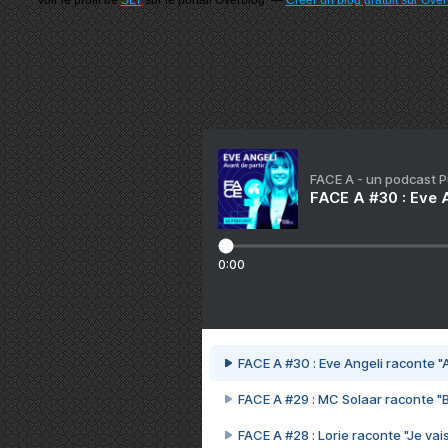
Voir le profil de
SLT
sur le portail Overblog
Créer un blog gratuit sur Ove
FACE A - un podcast 
FACE A #30 : Eve A
0:00
FACE A #30 : Eve Angeli raconte "A
FACE A #29 : MC Solaar raconte "
FACE A #28 : Lorie raconte "Je vais