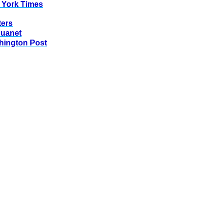
 York Times
ters
huanet
hington Post