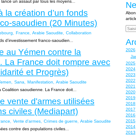
 lancé un assaut par tous les moyens...
Ne
 la création d’un fonds
Abonn
artic
nco-saoudien (20 Minutes)
Email
ebourg
France
Arabie Saoudite
Collaboration
Ar
ds d’investissement franco-saoudien...
re au Yémen contre la
2026
Ja
. La France doit rompre avec
2025
2024
idarité et Progrès)
2023
2022
Yemen
Sana
Manifestation
Arabie Saoudite
2021
Coalition saoudienne. La France doit...
2020
2019
 vente d'armes utilisées
2018
s civiles (Mediapart)
2017
2016
2015
rance
Vente d'armes
Crimes de guerre
Arabie Saoudite
2014
es contre des populations civiles...
2013