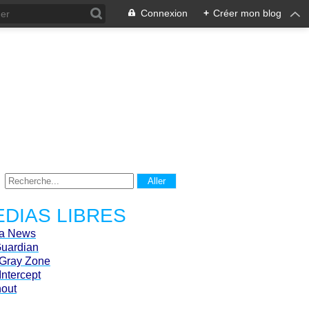
Connexion
+
Créer mon blog
DIAS LIBRES
ca News
Guardian
Gray Zone
Intercept
hout