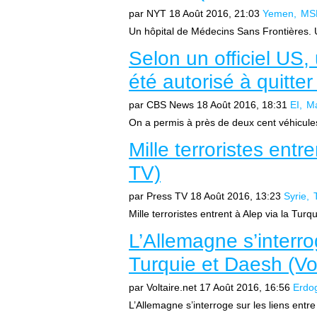
par NYT
18 Août 2016, 21:03
Yemen
MS
Un hôpital de Médecins Sans Frontières. 
Selon un officiel US,
été autorisé à quitte
par CBS News
18 Août 2016, 18:31
EI
Ma
On a permis à près de deux cent véhicules
Mille terroristes entr
TV)
par Press TV
18 Août 2016, 13:23
Syrie
Mille terroristes entrent à Alep via la Turq
L’Allemagne s’interrog
Turquie et Daesh (Vol
par Voltaire.net
17 Août 2016, 16:56
Erdo
L’Allemagne s’interroge sur les liens entre