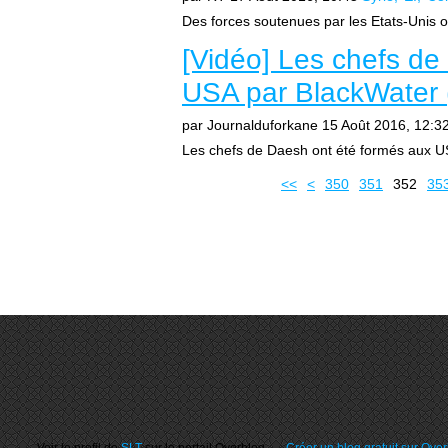
Des forces soutenues par les Etats-Unis 
[Vidéo] Les chefs de
USA par BlackWater 
par Journalduforkane
15 Août 2016, 12:3
Les chefs de Daesh ont été formés aux US
300
310
320
330
340
<<
<
350
351
352
35