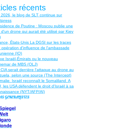
ticles récents
AS GENERALISTES
Spiegel
Welt
igaro
Monde