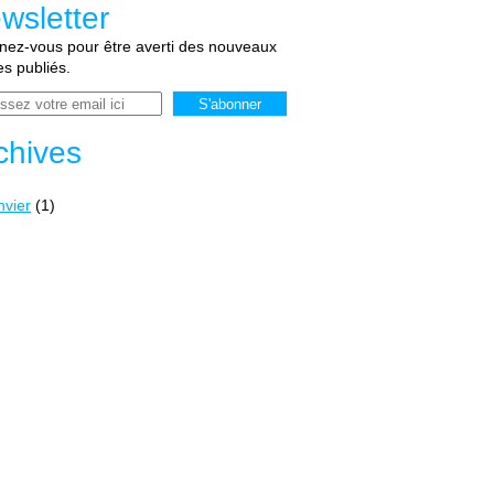
wsletter
ez-vous pour être averti des nouveaux
les publiés.
chives
nvier
(1)