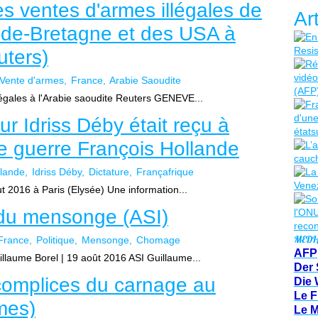
 ventes d'armes illégales de
Ar
nde-Bretagne et des USA à
uters)
Vente d'armes
France
Arabie Saoudite
gales à l'Arabie saoudite Reuters GENEVE...
ur Idriss Déby était reçu à
de guerre François Hollande
llande
Idriss Déby
Dictature
Françafrique
t 2016 à Paris (Elysée) Une information...
 du mensonge (ASI)
MEDI
France
Politique
Mensonge
Chomage
AFP
llaume Borel | 19 août 2016 ASI Guillaume...
Der 
complices du carnage au
Die 
Le F
mes)
Le 