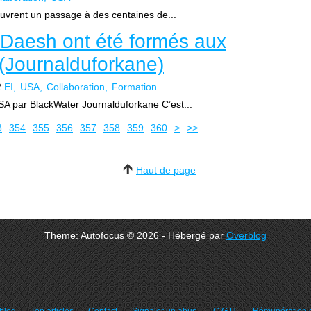
ouvrent un passage à des centaines de...
 Daesh ont été formés aux
(Journalduforkane)
2
EI
USA
Collaboration
Formation
A par BlackWater Journalduforkane C’est...
370
380
390
400
3
354
355
356
357
358
359
360
>
>>
Haut de page
Theme: Autofocus © 2026 - Hébergé par
Overblog