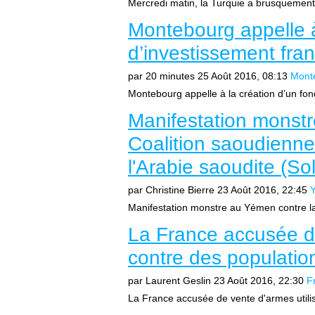
Mercredi matin, la Turquie a brusquement
Montebourg appelle à
d’investissement fra
par 20 minutes
25 Août 2016, 08:13
Mont
Montebourg appelle à la création d’un fon
Manifestation monst
Coalition saoudienne
l'Arabie saoudite (Sol
par Christine Bierre
23 Août 2016, 22:45
Manifestation monstre au Yémen contre la 
La France accusée de
contre des population
par Laurent Geslin
23 Août 2016, 22:30
F
La France accusée de vente d'armes utilisé