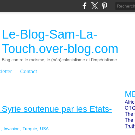
Le-Blog-Sam-La-
Touch.over-blog.com
Blog contre le racisme, le (néo)colonialisme et l'impérialisme
letter
Contact
ME
Afri
 Syrie soutenue par les Etats-
Off 
The 
The 
Trut
e
Invasion
Turquie
USA