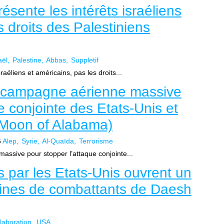
ente les intérêts israéliens
s droits des Palestiniens
aël
Palestine
Abbas
Suppletif
éliens et américains, pas les droits...
 campagne aérienne massive
e conjointe des Etats-Unis et
(Moon of Alabama)
6
Alep
Syrie
Al-Quaïda
Terrorisme
ssive pour stopper l’attaque conjointe...
 par les Etats-Unis ouvrent un
ines de combattants de Daesh
laboration
USA