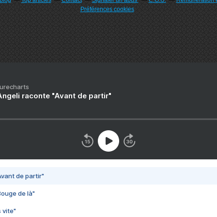
rblog
Top articles
Contact
Signaler un abus
C.G.U.
Rémunération e
Préférences cookies
Purecharts
ngeli raconte "Avant de partir"
vant de partir"
Bouge de là"
 vite"