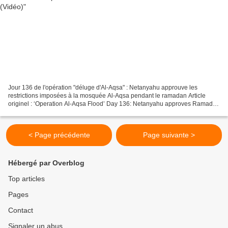
Jour 136 de l'opération "déluge d'Al-Aqsa" : Netanyahu approuve les
restrictions imposées à la mosquée Al-Aqsa pendant le ramadan Article
originel : ‘Operation Al-Aqsa Flood’ Day 136: Netanyahu approves Ramadan
restrictions on Al-Aqsa Mosque Mondoweiss,...
< Page précédente
Page suivante >
Hébergé par Overblog
Top articles
Pages
Contact
Signaler un abus