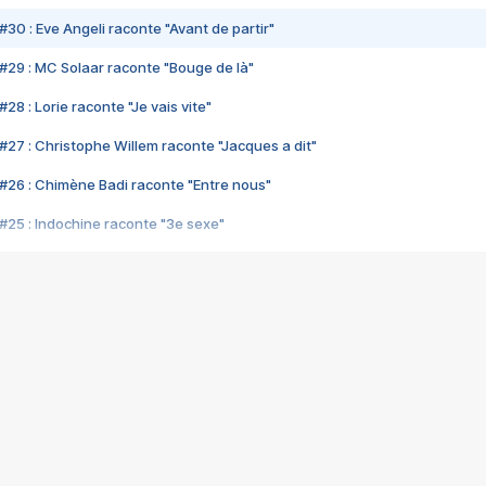
#30 : Eve Angeli raconte "Avant de partir"
#29 : MC Solaar raconte "Bouge de là"
28 : Lorie raconte "Je vais vite"
#27 : Christophe Willem raconte "Jacques a dit"
#26 : Chimène Badi raconte "Entre nous"
#25 : Indochine raconte "3e sexe"
#24 : Zaho raconte "C'est chelou"
#23 : Patrick Bruel raconte "Au café des délices"
#22 : Kyo raconte "Le chemin"
#21 : Nolwenn Leroy raconte "Cassé"
#20 : Patrick Hernandez raconte "Born to be alive"
#19 : Lorie raconte "Près de moi"