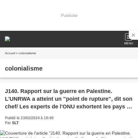
Publicité
MENU
Accueil
» colonialisme
colonialisme
J140. Rapport sur la guerre en Palestine.
L'UNRWA a atteint un "point de rupture", dit son
chef/ Les experts de l'ONU exhortent les pays à
cesser d'armer Israël alors que Netanyahou
Publié le 23/02/2024 à 19:40
dévoile son plan d'après-guerre/
Par
SLT
Bombardements israéliens sur le sud/ Nouveaux
pourparlers en vue d'une trêve (Vidéo)