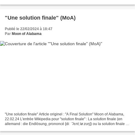
22.02.24 Gaza: à l'ONU, MSF s'en prend aux...
"Une solution finale" (MoA)
Publié le 22/02/2024 à 18:47
Par
Moon of Alabama
"Une solution finale" Article originel : "A Final Solution" Moon of Alabama,
22.02.24 L'entrée Wikipedia pour "solution finale" : La solution finale (en
allemand : die Endlösung, prononcé [diː ˈʔɛntˌløːzʊŋ]) ou la solution finale à
la question juive (en...