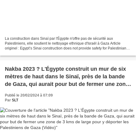
La construction dans Sinaï par l'Égypte n'offre pas de sécurité aux
Palestiniens, elle soutient le nettoyage ethnique d'Israël à Gaza Article
originel : Egypt’s Sinai construction does not provide safety for Palestinians,
it supports Israel’s ethnic cleansing...
Nakba 2023 ? L'Égypte construit un mur de six
mètres de haut dans le Sinaï, près de la bande
de Gaza, qui aurait pour but de fermer une zone
de 3 kms de large pour y déporter les
Publié le 20/02/2024 à 07:09
Palestiniens de Gaza (Vidéo)
Par
SLT