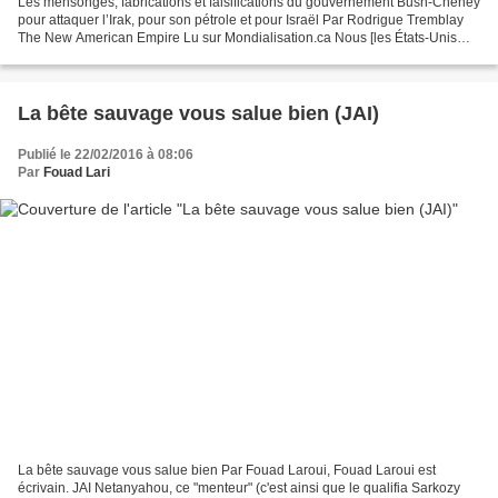
Les mensonges, fabrications et falsifications du gouvernement Bush-Cheney
pour attaquer l’Irak, pour son pétrole et pour Israël Par Rodrigue Tremblay
The New American Empire Lu sur Mondialisation.ca Nous [les États-Unis
d’Amérique] avons dépensé $2 milliards...
La bête sauvage vous salue bien (JAI)
Publié le 22/02/2016 à 08:06
Par
Fouad Lari
La bête sauvage vous salue bien Par Fouad Laroui, Fouad Laroui est
écrivain. JAI Netanyahou, ce "menteur" (c'est ainsi que le qualifia Sarkozy