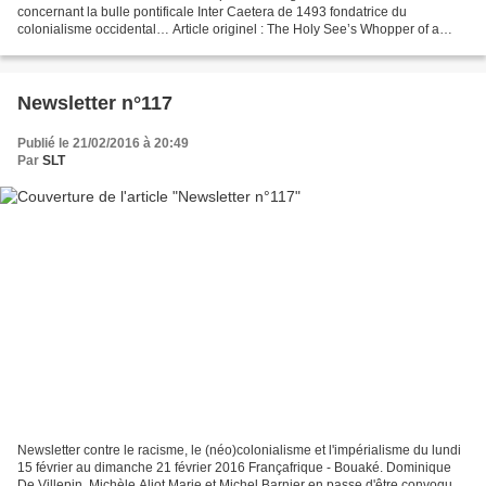
concernant la bulle pontificale Inter Caetera de 1493 fondatrice du
colonialisme occidental… Article originel : The Holy See’s Whopper of a
Falsehood at the UN Par Steven Newcomb Indiancountry...
Newsletter n°117
Publié le 21/02/2016 à 20:49
Par
SLT
Newsletter contre le racisme, le (néo)colonialisme et l'impérialisme du lundi
15 février au dimanche 21 février 2016 Françafrique - Bouaké. Dominique
De Villepin, Michèle Aliot Marie et Michel Barnier en passe d'être convoqué