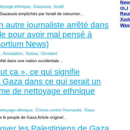
New
ttoyage ethnique
Gazaouis
Israël
OLJ
 Gazaouis empêchés par Israël de retourner...
Reu
Xin
n autre journaliste arrêté dans
Was
le pour avoir mal pensé à
sortium News)
h
Arrestation
Suisse
Occident
rêté dans une nation occidentale...
t ça », ce qui signifie
e Gaza dans ce qui serait un
rime de nettoyage ethnique
ettoyage ethnique
Crimes contre l'humanité
Gaza
e le peuple de Gaza Article originel...
oyer les Palestiniens de Gaza