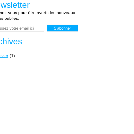
wsletter
ez-vous pour être averti des nouveaux
les publiés.
chives
nvier
(1)