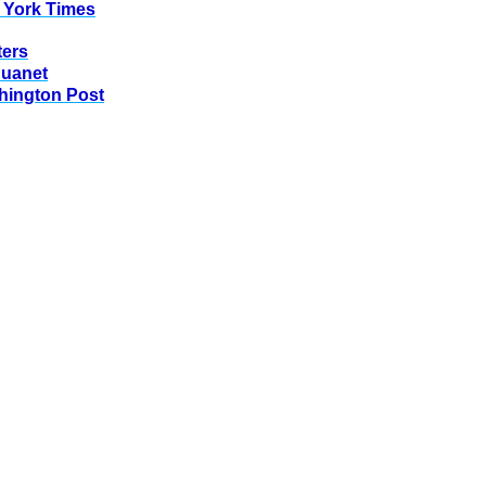
 York Times
ters
huanet
hington Post