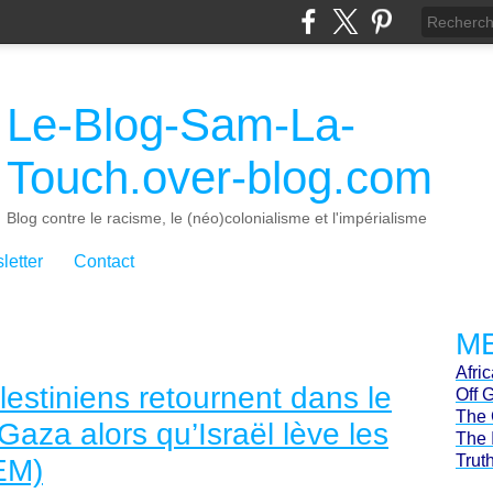
Le-Blog-Sam-La-
Touch.over-blog.com
Blog contre le racisme, le (néo)colonialisme et l'impérialisme
letter
Contact
ME
Afri
estiniens retournent dans le
Off 
The 
aza alors qu’Israël lève les
The 
Trut
EM)