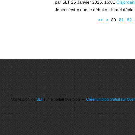
par SLT
25 Janvier 2025, 16:01
Cisjordan
Jenin n’est « que le début » : Israël dépla
10
20
30
40
50
60
70
<<
<
80
81
82
Voir le profil de
SLT
sur le portail Overblog
Créer un blog gratuit sur Ove