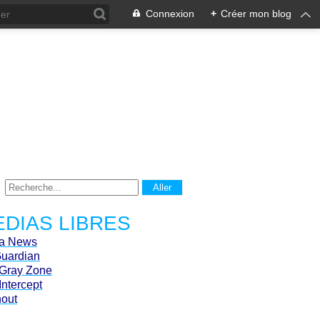
Connexion
+
Créer mon blog
DIAS LIBRES
ca News
Guardian
Gray Zone
Intercept
hout