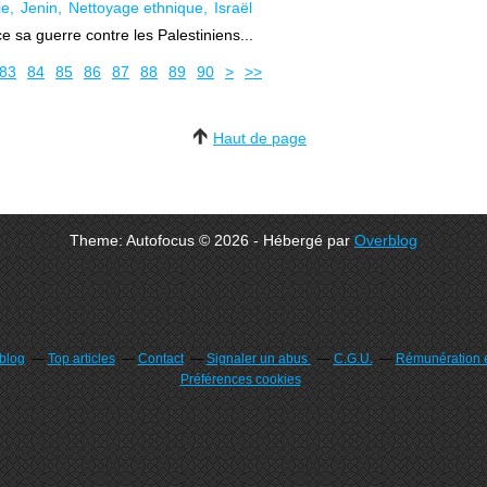
ie
Jenin
Nettoyage ethnique
Israël
ce sa guerre contre les Palestiniens...
100
200
300
400
83
84
85
86
87
88
89
90
>
>>
Haut de page
Theme: Autofocus © 2026 - Hébergé par
Overblog
rblog
Top articles
Contact
Signaler un abus
C.G.U.
Rémunération e
Préférences cookies