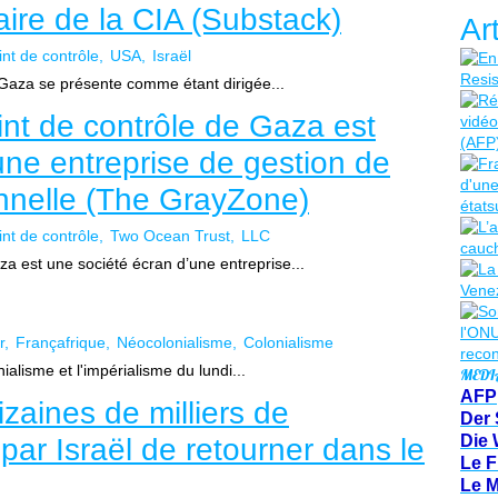
aire de la CIA (Substack)
Ar
int de contrôle
USA
Israël
 Gaza se présente comme étant dirigée...
int de contrôle de Gaza est
une entreprise de gestion de
nnelle (The GrayZone)
int de contrôle
Two Ocean Trust
LLC
za est une société écran d’une entreprise...
r
Françafrique
Néocolonialisme
Colonialisme
ialisme et l'impérialisme du lundi...
MEDI
AFP
zaines de milliers de
Der 
Die 
r Israël de retourner dans le
Le F
Le 