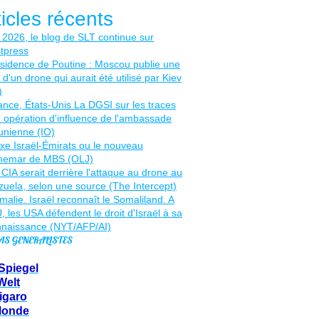
ticles récents
AS GENERALISTES
Spiegel
Welt
igaro
Monde