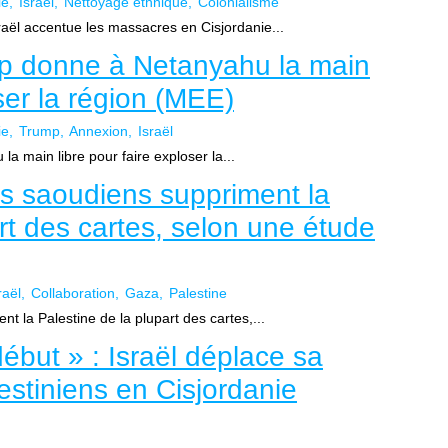
ie
Israël
Nettoyage ethnique
Colonialisme
aël accentue les massacres en Cisjordanie...
mp donne à Netanyahu la main
oser la région (MEE)
ie
Trump
Annexion
Israël
a main libre pour faire exploser la...
s saoudiens suppriment la
rt des cartes, selon une étude
raël
Collaboration
Gaza
Palestine
 la Palestine de la plupart des cartes,...
début » : Israël déplace sa
estiniens en Cisjordanie