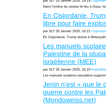
par SLT
25 Janvier 2025, 19:19
Cisjordan
Dans l'ombre du cessez-le-feu à Gaza, Isr
En Cisjordanie, Tru
libre pour faire expl
par SLT
25 Janvier 2025, 16:21
Cisjordan
En Cisjordanie, Trump donne à Netanyahu l
Les manuels scolaire
Palestine de la plupa
israélienne (MEE)
par SLT
25 Janvier 2025, 16:10
Arabie$Is
Les manuels scolaires saoudiens suppriment
Jenin n’est « que le 
guerre contre les Pal
(Mondoweiss.net)