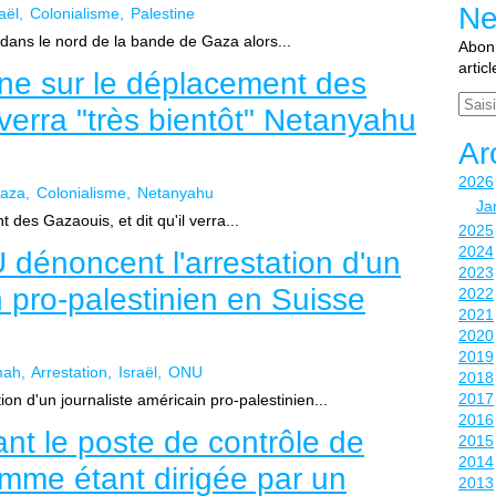
Ne
aël
Colonialisme
Palestine
dans le nord de la bande de Gaza alors...
Abonn
artic
gne sur le déplacement des
Email
l verra "très bientôt" Netanyahu
Ar
2026
aza
Colonialisme
Netanyahu
Ja
des Gazaouis, et dit qu'il verra...
2025
2024
 dénoncent l'arrestation d'un
2023
n pro-palestinien en Suisse
2022
2021
2020
2019
mah
Arrestation
Israël
ONU
2018
2017
on d'un journaliste américain pro-palestinien...
2016
nt le poste de contrôle de
2015
2014
mme étant dirigée par un
2013