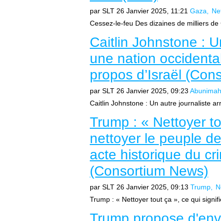
par SLT
26 Janvier 2025, 11:21
Gaza
Ne
Cessez-le-feu Des dizaines de milliers de
Caitlin Johnstone : U
une nation occidenta
propos d’Israël (Con
par SLT
26 Janvier 2025, 09:23
Abunima
Caitlin Johnstone : Un autre journaliste ar
Trump : « Nettoyer tou
nettoyer le peuple d
acte historique du c
(Consortium News)
par SLT
26 Janvier 2025, 09:13
Trump
N
Trump : « Nettoyer tout ça », ce qui signifi
Trump propose d'env