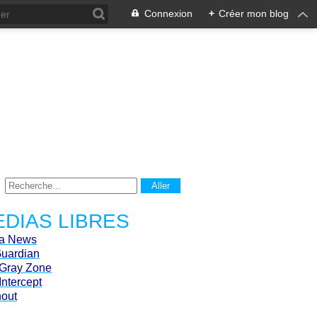
Connexion
+
Créer mon blog
DIAS LIBRES
ca News
Guardian
Gray Zone
Intercept
hout