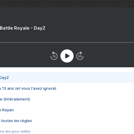
 Battle Royale - DayZ
 DayZ
 a 13 ans (et vous l'avez ignoré)
e (littéralement)
im Rayan
 toutes les règles
s les jeux vidéo