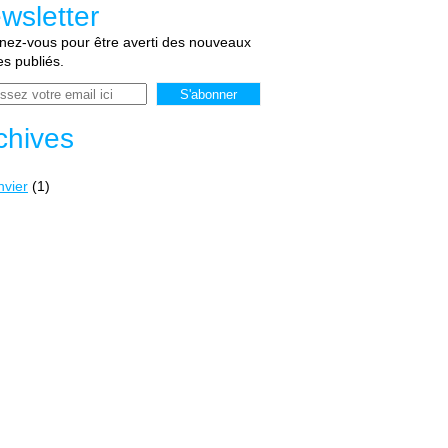
wsletter
ez-vous pour être averti des nouveaux
les publiés.
chives
nvier
(1)