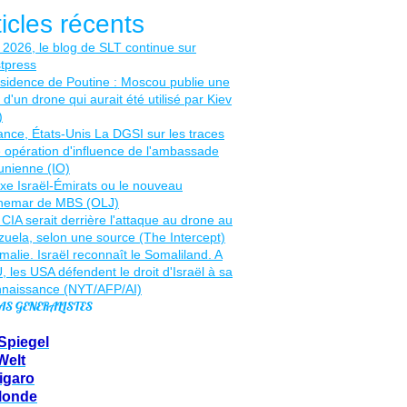
ticles récents
AS GENERALISTES
Spiegel
Welt
igaro
Monde