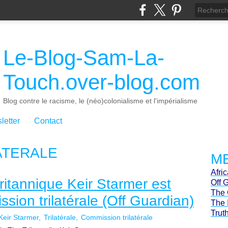
Le-Blog-Sam-La-
Touch.over-blog.com
Blog contre le racisme, le (néo)colonialisme et l'impérialisme
letter
Contact
ATERALE
ME
Afri
ritannique Keir Starmer est
Off 
The 
ion trilatérale (Off Guardian)
The 
Trut
Keir Starmer
Trilatérale
Commission trilatérale