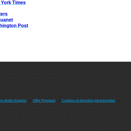
 York Times
ters
huanet
hington Post
n droits d'auteur
Offre Premium
Cookies et données personnelles