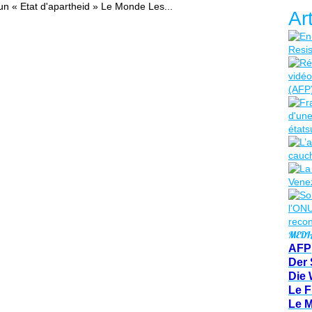
 un « Etat d'apartheid » Le Monde Les...
Ar
MEDI
AFP
Der 
Die 
Le F
Le 