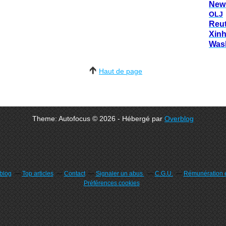
New
OLJ
Reu
Xin
Was
Haut de page
Theme: Autofocus © 2026 - Hébergé par
Overblog
rblog
Top articles
Contact
Signaler un abus
C.G.U.
Rémunération e
Préférences cookies