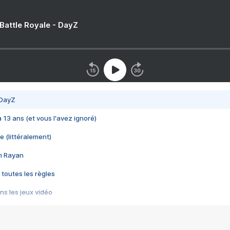
 Battle Royale - DayZ
 DayZ
 a 13 ans (et vous l'avez ignoré)
e (littéralement)
im Rayan
 toutes les règles
s les jeux vidéo
us choquant de Rockstar ? - Le scandale BULLY
e plus moche de Steam