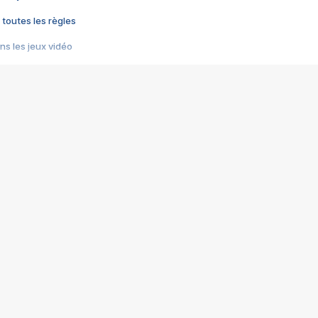
 toutes les règles
s les jeux vidéo
us choquant de Rockstar ? - Le scandale BULLY
e plus moche de Steam
du RÊVE tourne au CAUCHEMAR
pendant 8 heures
it… à tort
umiliés par un jeu vidéo
ire - Final Fantasy 8
ti un empire - Age of Empires
story DOFUS
tard, il crée l'un des pires jeux de tous les temps, MindsEye.