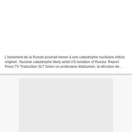
L'isolement de la Russie pourrait mener à une catastrophe nucléaire Article
originel : Nuclear catastrophe likely amid US isolation of Russia: Report
Press TV Traduction SLT Selon un professeur étatsunien, la décision de
Washington d'isoler la Russie...