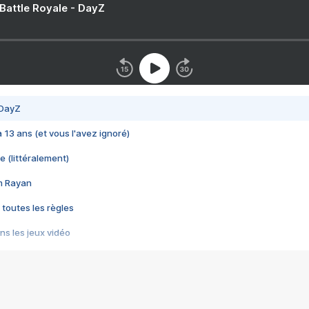
 Battle Royale - DayZ
 DayZ
 a 13 ans (et vous l'avez ignoré)
e (littéralement)
im Rayan
 toutes les règles
s les jeux vidéo
us choquant de Rockstar ? - Le scandale BULLY
e plus moche de Steam
du RÊVE tourne au CAUCHEMAR