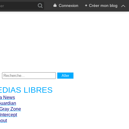
Connexion
+
Créer mon blog
DIAS LIBRES
ca News
Guardian
Gray Zone
Intercept
hout