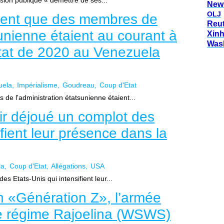
ision publique « démettre de ses...
New
OLJ
lent que des membres de
Reu
sunienne étaient au courant à
Xin
Was
État de 2020 au Venezuela
uela
Impérialisme
Goudreau
Coup d'Etat
e l'administration étatsunienne étaient...
ir déjoué un complot des
ifient leur présence dans la
la
Coup d'Etat
Allégations
USA
s Etats-Unis qui intensifient leur...
on «Génération Z», l’armée
e régime Rajoelina (WSWS)