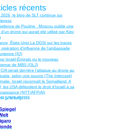
ticles récents
AS GENERALISTES
Spiegel
Welt
igaro
Monde