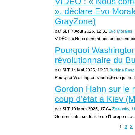
VIDÉO : « Nous comb
», déclare Evo Mora
GrayZone)
par SLT
7 Août 2025, 12:31
Evo Morales
VIDÉO : « Nous combattons un second cou
Pourquoi Washington 
révolutionnaire du B
par SLT
14 Mai 2025, 16:59
Burkina Faso
Pourquoi Washington s’inquiète du jeune l
Gordon Hahn sur le r
coup d’état à Kiev (
par SLT
10 Mars 2025, 17:04
Zelensky
U
Gordon Hahn sur le rôle de l’Europe et un p
1
2
3