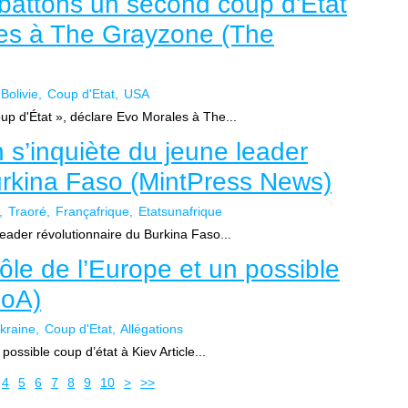
attons un second coup d'État
les à The Grayzone (The
Bolivie
Coup d'Etat
USA
p d'État », déclare Evo Morales à The...
s’inquiète du jeune leader
urkina Faso (MintPress News)
Traoré
Françafrique
Etatsunafrique
eader révolutionnaire du Burkina Faso...
ôle de l’Europe et un possible
MoA)
kraine
Coup d'Etat
Allégations
ossible coup d’état à Kiev Article...
20
30
40
50
4
5
6
7
8
9
10
>
>>