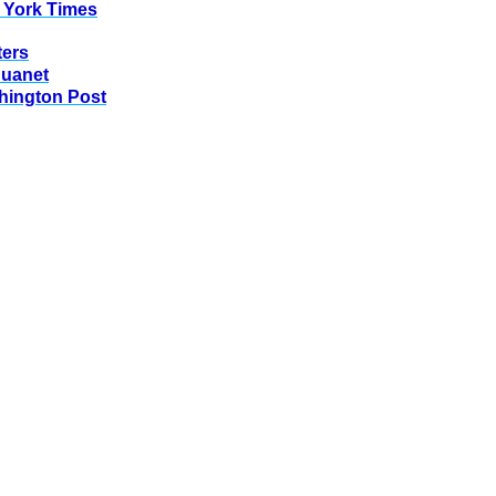
 York Times
ters
huanet
hington Post