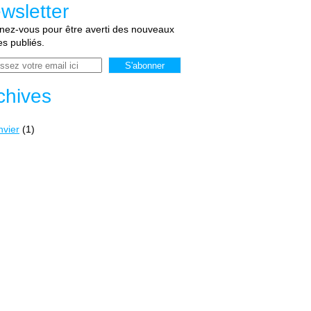
wsletter
ez-vous pour être averti des nouveaux
les publiés.
chives
nvier
(1)