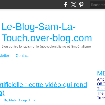
Le-Blog-Sam-La-
Touch.over-blog.com
Blog contre le racisme, le (néo)colonialisme et l'impérialisme
letter
Contact
ME
Afri
tificielle : cette vidéo qui rend
Off 
The 
a)
The 
Trut
n
IA
Meta
Coup d'Etat