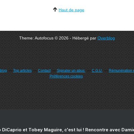
Haut de page
Theme: Autofocus © 2026 - Hébergé par
Overblog
rblog
Top articles
Contact
Signaler un abus
C.G.U.
Rémunération e
Préférences cookies
 DiCaprio et Tobey Maguire, c'est lui ! Rencontre avec Dam