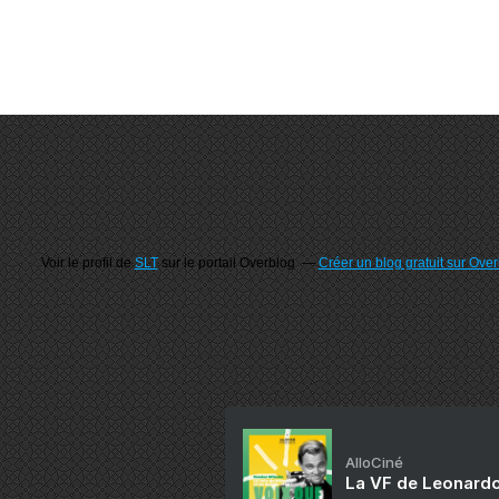
Voir le profil de
SLT
sur le portail Overblog
Créer un blog gratuit sur Ove
AlloCiné
La VF de Leonardo