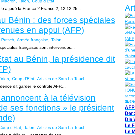
Macron
Talon
Coup d'Etat
Ar
ôle a joué la France ? France 2, 12.12.25...
au Bénin : des forces spéciales
rvenues en appui (AFP)
Putsch
Armée française
Talon
spéciales françaises sont intervenues...
tat au Bénin, la présidence dit
FP)
Talon
Coup d'Etat
Articles de Sam La Touch
dence dit garder le contrôle AFP,...
s annoncent à la télévision
MEDI
e ses fonctions » le président
AFP
Der 
nde)
Die 
Le F
Coup d'Etat
Talon
Articles de Sam La Touch
Le 