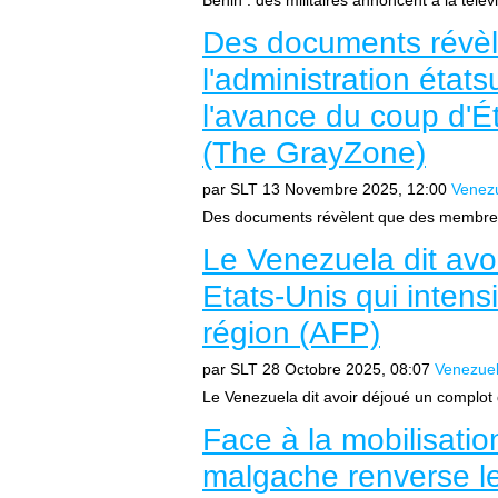
Bénin : des militaires annoncent à la télév
Des documents révè
l'administration état
l'avance du coup d'
(The GrayZone)
par SLT
13 Novembre 2025, 12:00
Venez
Des documents révèlent que des membres d
Le Venezuela dit avo
Etats-Unis qui intens
région (AFP)
par SLT
28 Octobre 2025, 08:07
Venezue
Le Venezuela dit avoir déjoué un complot de
Face à la mobilisati
malgache renverse l