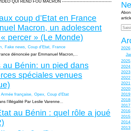
O QUI REND FOU MACRON ----------------------------------
Ne
Abonn
 faux coup d’Etat en France
artic
uel Macron, un adolescent
Email
t « percer » (Le Monde)
Ar
n
Fake news
Coup d'Etat
France
2026
 France dénoncée par Emmanuel Macron,...
Ja
2025
s au Bénin: un pied dans
2024
2023
 forces spéciales venues
2022
ue)
2021
2020
Armée française
Opex
Coup d'Etat
2019
2018
s l’illégalité Par Leslie Varenne...
2017
tat au Bénin : quel rôle a joué
2016
2015
2)
2014
2013