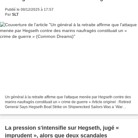
(Common Dreams)
Publié le 08/12/2025 à 17:57
Par
SLT
Un général à la retraite affirme que l'attaque menée par Hegseth contre des
marins naufragés constituait un « crime de guerre » Article originel : Retired
General Says Hegseth Boat Strike on Shipwrecked Sailors Was a ‘War
Crime’ Common Dreams, 08.12.25 -------------------------------------------------------
-...
La pression s'intensifie sur Hegseth, jugé «
imprudent », alors que deux scandales