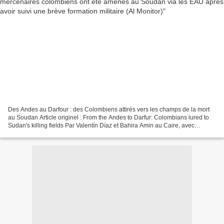
Des Andes au Darfour : des Colombiens attirés vers les champs de la mort
au Soudan Article originel : From the Andes to Darfur: Colombians lured to
Sudan's killing fields Par Valentín Díaz et Bahira Amin au Caire, avec
Patricio Arana et Yann Schreiber...