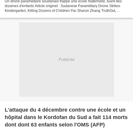
Un drone paramilitaire soudanais frappe une école maternelle, tuant des
dizaines d'enfants Article originel : Sudanese Paramilitary Drone Strikes
Kindergarten, Killing Dozens of Children Par Sharon Zhang TruthOut,
08.12.25 Les responsables de l'ONU estiment...
Publicité
L'attaque du 4 décembre contre une école et un
hôpital dans le Kordofan du Sud a fait 114 morts
dont dont 63 enfants selon l'OMS (AFP)