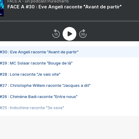
FACE A - un podcast Purecharts
FACE A #30 : Eve Angeli raconte "Avant de partir"
#30 : Eve Angeli raconte "Avant de partir"
#29 : MC Solaar raconte "Bouge de là"
28 : Lorie raconte "Je vais vite"
#27 : Christophe Willem raconte "Jacques a dit"
#26 : Chimène Badi raconte "Entre nous"
#25 : Indochine raconte "3e sexe"
#24 : Zaho raconte "C'est chelou"
#23 : Patrick Bruel raconte "Au café des délices"