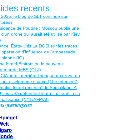
ticles récents
AS GENERALISTES
Spiegel
Welt
igaro
Monde