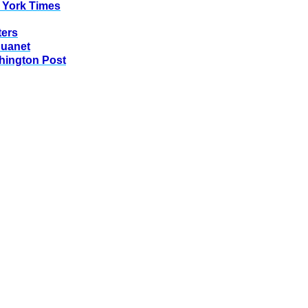
 York Times
ters
huanet
hington Post