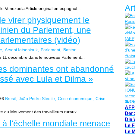
Ar
 Venezuela Article original en espagnol...
de virer physiquement le
ainien du Parlement, une
arlementaires (vidéo)
e
Arseni Iatseniouk
Parlement
Baston
le 11 décembre dans le nouveau Parlement...
sses dominantes ont abandonné
assé avec Lula et Dilma »
36
Bresil
João Pedro Stedile
Crise économique
Crise
MEDI
AFP
e du Mouvement des travailleurs ruraux...
Der 
Die 
 à l’échelle mondiale menace
Le F
Le 