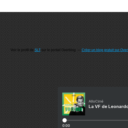
Voir le profil de
SLT
sur le portail Overblog
Créer un blog gratuit sur Ove
AlloCiné
La VF de Leonardo
0:00