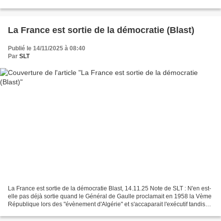
depuis mars 2025, le support...
La France est sortie de la démocratie (Blast)
Publié le 14/11/2025 à 08:40
Par
SLT
La France est sortie de la démocratie Blast, 14.11.25 Note de SLT : N'en est-
elle pas déjà sortie quand le Général de Gaulle proclamait en 1958 la Vème
République lors des "évènement d'Algérie" et s'accaparait l'exécutif tandis
que la séparation des pouvoirs...