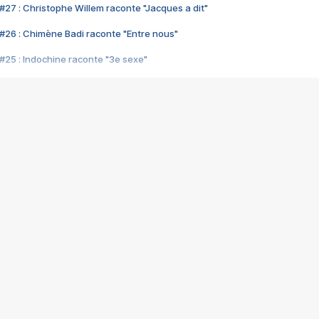
#27 : Christophe Willem raconte "Jacques a dit"
#26 : Chimène Badi raconte "Entre nous"
#25 : Indochine raconte "3e sexe"
#24 : Zaho raconte "C'est chelou"
#23 : Patrick Bruel raconte "Au café des délices"
#22 : Kyo raconte "Le chemin"
#21 : Nolwenn Leroy raconte "Cassé"
#20 : Patrick Hernandez raconte "Born to be alive"
#19 : Lorie raconte "Près de moi"
#18 : Michael Jones raconte "A nos actes manqués" (avec Jean-Jacque
#17 : Khaled raconte "Aïcha"
#16 : Corneille raconte "Parce qu'on vient de loin"
#15 : Indochine raconte "L'aventurier"