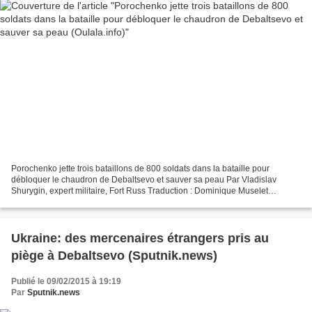
Porochenko jette trois bataillons de 800 soldats dans la bataille pour
débloquer le chaudron de Debaltsevo et sauver sa peau Par Vladislav
Shurygin, expert militaire, Fort Russ Traduction : Dominique Muselet
http://fortruss.blogspot.fr/2015/02/poroshenko-throws-800-people-and-
thee.html...
Ukraine: des mercenaires étrangers pris au
piège à Debaltsevo (Sputnik.news)
Publié le 09/02/2015 à 19:19
Par
Sputnik.news