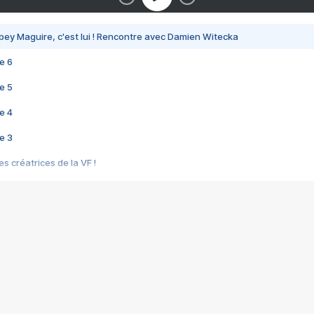
bey Maguire, c'est lui ! Rencontre avec Damien Witecka
e 6
e 5
e 4
e 3
s créatrices de la VF !
e 2
e 1
e Mektoub My Love arrive enfin ! Rencontre avec Shaïn Boumedine et Sal
i : après Toni en famille
elle réalise le bouleversant Dites lui que je l'aime