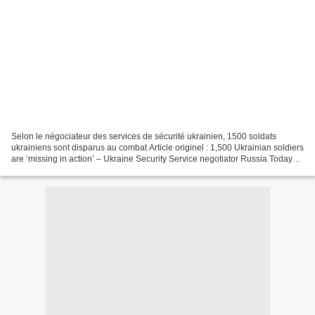
Selon le négociateur des services de sécurité ukrainien, 1500 soldats
ukrainiens sont disparus au combat Article originel : 1,500 Ukrainian soldiers
are ‘missing in action’ – Ukraine Security Service negotiator Russia Today
Traduction SLT Un soldat ukrainien...