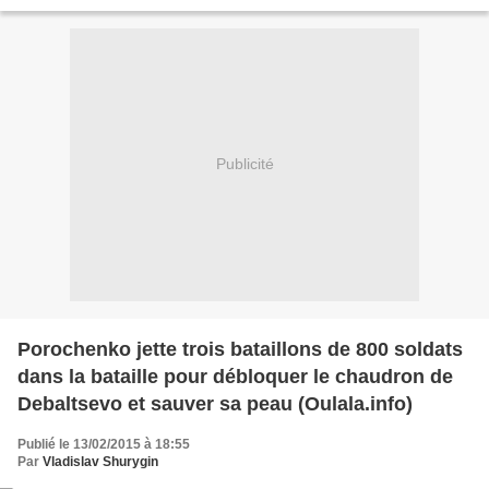
glasul/item/206-in-buzunarul-de-la-debaltseve-separatistii-au-incercuit-
aproape-trei-brigazi-ale-armatei-ucrainiene...
Publicité
Porochenko jette trois bataillons de 800 soldats
dans la bataille pour débloquer le chaudron de
Debaltsevo et sauver sa peau (Oulala.info)
Publié le 13/02/2015 à 18:55
Par
Vladislav Shurygin