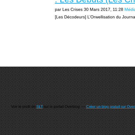
par Les Crises
30 Mars 2017, 11:28
Médi
[Les Décodeurs] L’Orwellisation du Journa
Voir le profil de
SLT
sur le portail Overblog
Créer un blog gratuit sur Ove