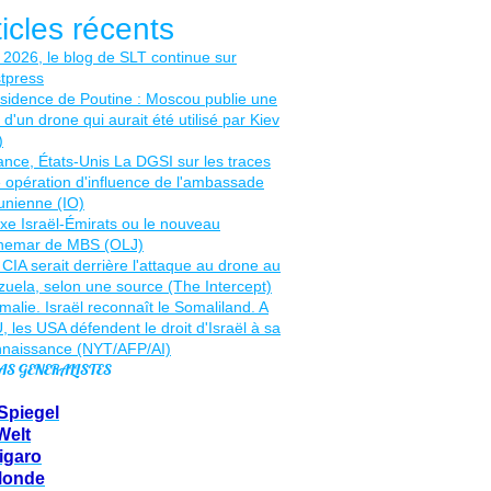
ticles récents
AS GENERALISTES
Spiegel
Welt
igaro
Monde