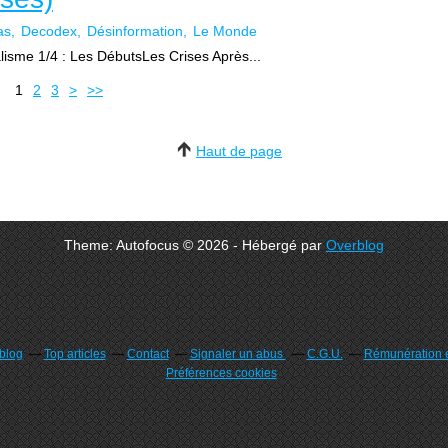
as
Decodex
Désinformation
Le Monde
lisme 1/4 : Les DébutsLes Crises Après...
1
2
3
>
>>
Haut de page
Theme: Autofocus © 2026 - Hébergé par
Overblog
rblog
Top articles
Contact
Signaler un abus
C.G.U.
Rémunération e
Préférences cookies