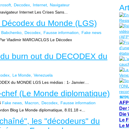
rosoft
Decodex
Internet
Navigateur
Ar
avigateur Internet Les Crises Sans...
u Décodex du Monde (LGS)
Babchenko
Decodex
Fausse information
Fake news
 Par Vladimir MARCIACLGS Le Décodex
 du burn out du DECODEX du
codex
Le Monde
Venezuela
ODEX du MONDE LGS Les médias : 1- Janvier....
chef (Le Monde diplomatique)
MEDI
AFP
4
Fake news
Macron
Decodex
Fausse information
Der 
rdon Blog Le Monde diplomatique, 8.01.18 «...
Die 
chaîné", les "décodeurs" du
Le F
Le 