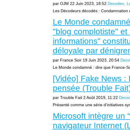
par OJM
22 Juin 2023, 18:52
Decodex
L
Les Décodeurs décodés : Condamnation d
Le Monde condamné :
"blog complotiste" et 
informations" consti
déloyale par dénigre
par France Soir
19 Juin 2023, 20:54
Deco
Le Monde condamné : dire que France-Soir e
[Vidéo] Fake News : L
pensée (Trouble Fait
par Trouble Fait
2 Août 2019, 11:22
Deco
Présenté comme une série d'initiatives sy
Microsoft intègre un
navigateur Internet (