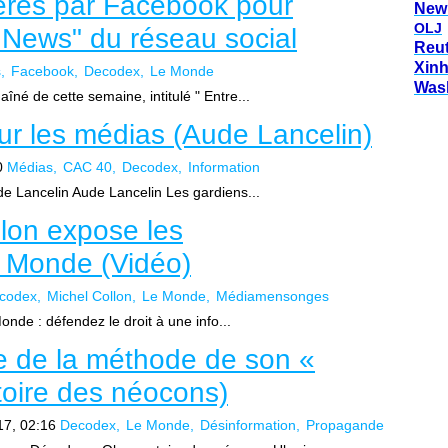
rés par Facebook pour
New
OLJ
 News" du réseau social
Reu
Xin
s
Facebook
Decodex
Le Monde
Was
îné de cette semaine, intitulé " Entre...
ur les médias (Aude Lancelin)
0
Médias
CAC 40
Decodex
Information
de Lancelin Aude Lancelin Les gardiens...
lon expose les
Monde (Vidéo)
codex
Michel Collon
Le Monde
Médiamensonges
onde : défendez le droit à une info...
e de la méthode de son «
oire des néocons)
17, 02:16
Decodex
Le Monde
Désinformation
Propagande