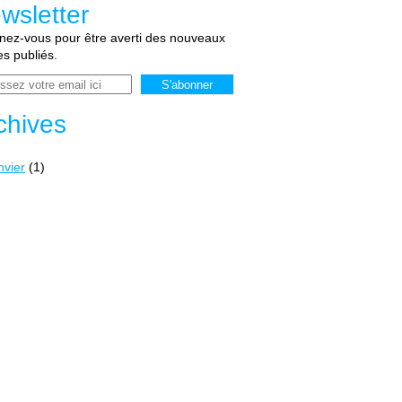
wsletter
ez-vous pour être averti des nouveaux
les publiés.
chives
nvier
(1)