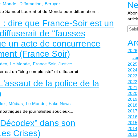
Ne
e Monde
Diffamation
Beruyer
e Samuel Laurent et du Monde pour diffamation...
Abonn
artic
 dire que France-Soir est un
Email
diffuserait de "fausses
Ar
tue un acte de concurrence
2026
ment (France Soir)
Ja
dex
Le Monde
France Soir
Justice
2025
2024
st un "blog complotiste" et diffuserait...
2023
'assaut de la police de la
2022
2021
)
2020
2019
dex
Médias
Le Monde
Fake News
2018
2017
mpathiques de journalistes soucieux...
2016
 “Décodex” dans son
2015
2014
Les Crises)
2013