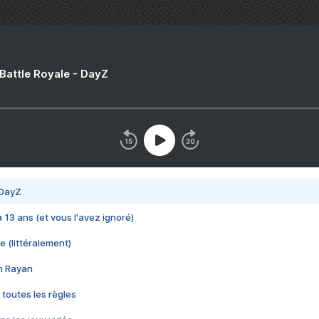
 Battle Royale - DayZ
 DayZ
 a 13 ans (et vous l'avez ignoré)
e (littéralement)
im Rayan
 toutes les règles