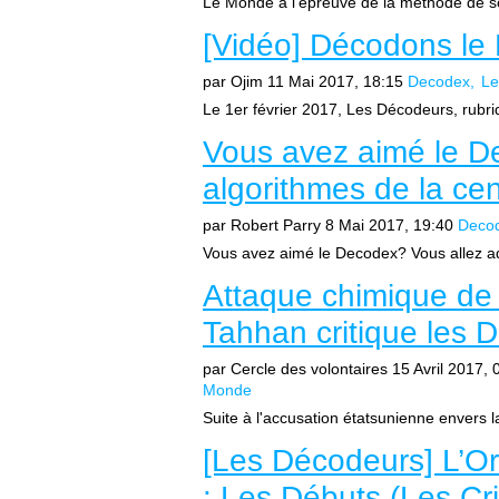
Le Monde à l’épreuve de la méthode de s
[Vidéo] Décodons le
par Ojim
11 Mai 2017, 18:15
Decodex
Le
Le 1er février 2017, Les Décodeurs, rubriq
Vous avez aimé le De
algorithmes de la c
par Robert Parry
8 Mai 2017, 19:40
Deco
Vous avez aimé le Decodex? Vous allez ado
Attaque chimique d
Tahhan critique les
par Cercle des volontaires
15 Avril 2017, 
Monde
Suite à l'accusation étatsunienne envers l
[Les Décodeurs] L’Or
: Les Débuts (Les Cr