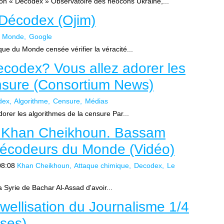
on « Décodex » Observatoire des néocons Ukraine,...
 Décodex (Ojim)
 Monde
Google
ue du Monde censée vérifier la véracité...
codex? Vous allez adorer les
ensure (Consortium News)
dex
Algorithme
Censure
Médias
rer les algorithmes de la censure Par...
e Khan Cheikhoun. Bassam
 Décodeurs du Monde (Vidéo)
08:08
Khan Cheikhoun
Attaque chimique
Decodex
Le
a Syrie de Bachar Al-Assad d'avoir...
wellisation du Journalisme 1/4
ises)