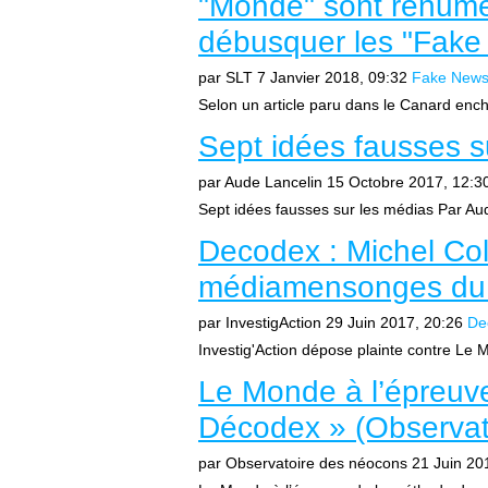
"Monde" sont rénumé
débusquer les "Fake
par SLT
7 Janvier 2018, 09:32
Fake New
Selon un article paru dans le Canard encha
Sept idées fausses s
par Aude Lancelin
15 Octobre 2017, 12:3
Sept idées fausses sur les médias Par Au
Decodex : Michel Col
médiamensonges du 
par InvestigAction
29 Juin 2017, 20:26
De
Investig'Action dépose plainte contre Le M
Le Monde à l’épreuv
Décodex » (Observat
par Observatoire des néocons
21 Juin 20