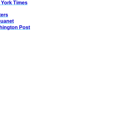
 York Times
ters
huanet
hington Post