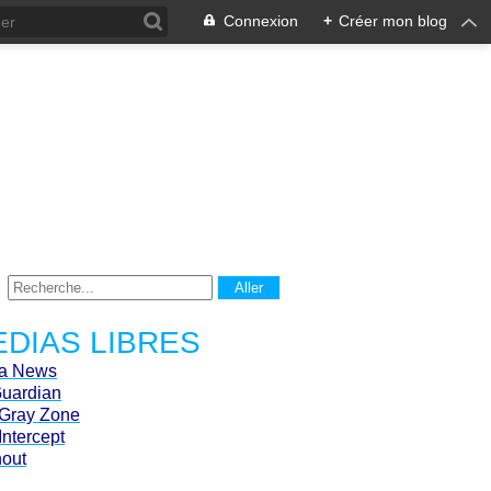
Connexion
+
Créer mon blog
DIAS LIBRES
ca News
Guardian
Gray Zone
Intercept
hout