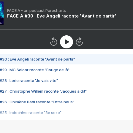
FACE A - un podcast Purecharts
FACE A #30 : Eve Angeli raconte "Avant de partir"
#30 : Eve Angeli raconte "Avant de partir"
#29 : MC Solaar raconte "Bouge de là"
28 : Lorie raconte "Je vais vite"
#27 : Christophe Willem raconte "Jacques a dit"
#26 : Chimène Badi raconte "Entre nous"
#25 : Indochine raconte "3e sexe"
#24 : Zaho raconte "C'est chelou"