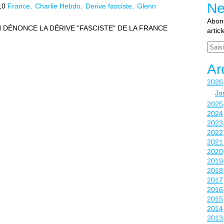
Ne
10
France
Charlie Hebdo
Derive fasciste
Glenn
Abonn
 DÉNONCE LA DÉRIVE "FASCISTE" DE LA FRANCE
artic
Email
Ar
2026
Ja
2025
2024
2023
2022
2021
2020
2019
2018
2017
2016
2015
2014
2013