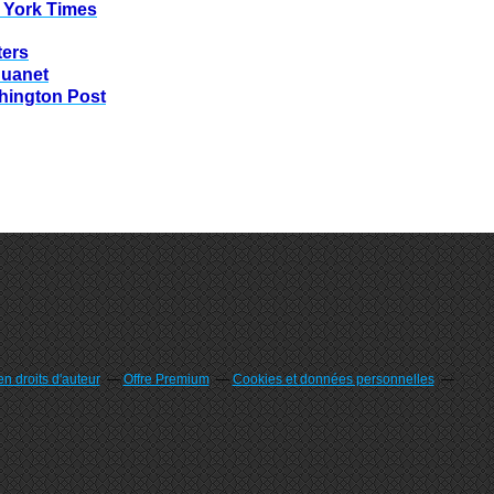
 York Times
ters
huanet
hington Post
n droits d'auteur
Offre Premium
Cookies et données personnelles