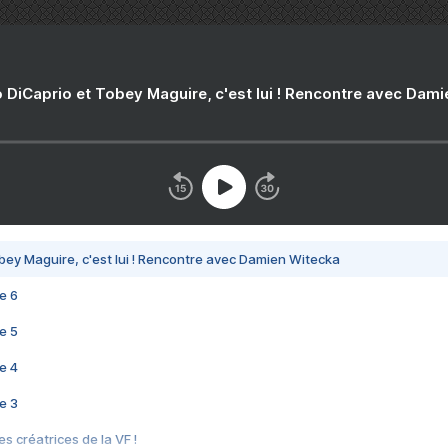
 DiCaprio et Tobey Maguire, c'est lui ! Rencontre avec Dam
bey Maguire, c'est lui ! Rencontre avec Damien Witecka
e 6
e 5
e 4
e 3
s créatrices de la VF !