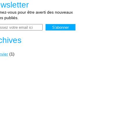
wsletter
ez-vous pour être averti des nouveaux
les publiés.
chives
nvier
(1)