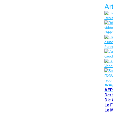
Ar
MEDI
AFP
Der 
Die 
Le F
Le 