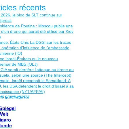
ticles récents
AS GENERALISTES
Spiegel
Welt
igaro
Monde