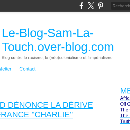
Le-Blog-Sam-La-
Touch.over-blog.com
Blog contre le racisme, le (néo)colonialisme et l'impérialisme
letter
Contact
ME
Afri
D DÉNONCE LA DÉRIVE
Off 
The 
 FRANCE "CHARLIE"
The 
Trut