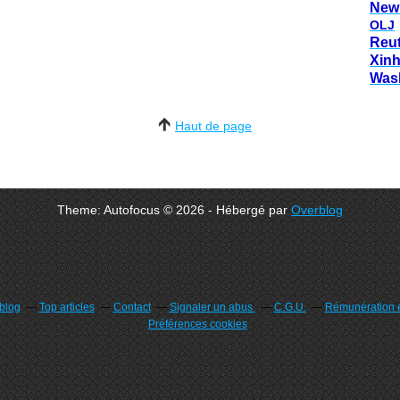
New
OLJ
Reu
Xin
Was
Haut de page
Theme: Autofocus © 2026 - Hébergé par
Overblog
rblog
Top articles
Contact
Signaler un abus
C.G.U.
Rémunération e
Préférences cookies