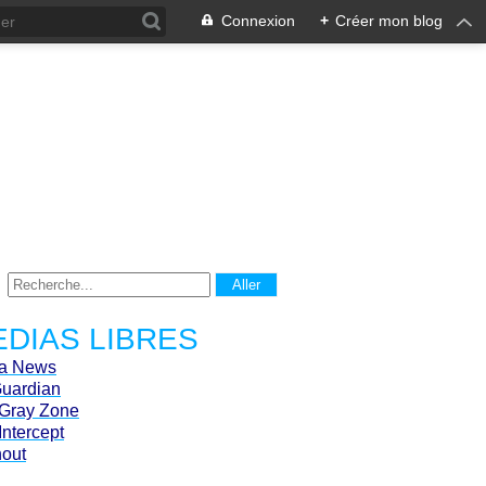
Connexion
+
Créer mon blog
DIAS LIBRES
ca News
Guardian
Gray Zone
Intercept
hout