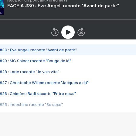
FACE A - un podcast Purecharts
FACE A #30 : Eve Angeli raconte "Avant de partir"
#30 : Eve Angeli raconte "Avant de partir"
#29 : MC Solaar raconte "Bouge de là"
28 : Lorie raconte "Je vais vite"
#27 : Christophe Willem raconte "Jacques a dit"
#26 : Chimène Badi raconte "Entre nous"
#25 : Indochine raconte "3e sexe"
#24 : Zaho raconte "C'est chelou"
#23 : Patrick Bruel raconte "Au café des délices"