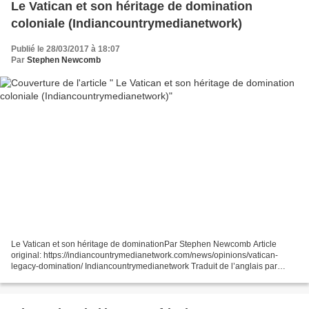
Le Vatican et son héritage de domination
coloniale (Indiancountrymedianetwork)
Publié le 28/03/2017 à 18:07
Par
Stephen Newcomb
Le Vatican et son héritage de dominationPar Stephen Newcomb Article
original: https://indiancountrymedianetwork.com/news/opinions/vatican-
legacy-domination/ Indiancountrymedianetwork Traduit de l’anglais par
Résistance 71 https://resistance71.wordpress.com/2017/03/28/colonialisme-
vatican-et-heritage-de-la-domination/ Une...