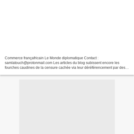
Commerce françafricain Le Monde diplomatique Contact :
samlatouch@protonmail.com Les articles du blog subissent encore les
fourches caudines de la censure cachée via leur déréférencement par des
moteurs de recherche tels que Yahoo, Qwant, Bing, Duckduckgo....