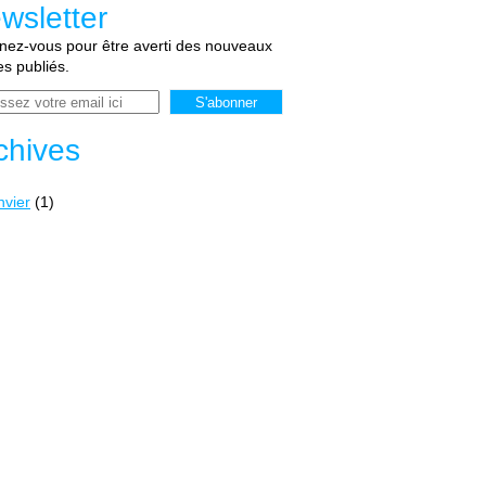
wsletter
ez-vous pour être averti des nouveaux
les publiés.
chives
nvier
(1)