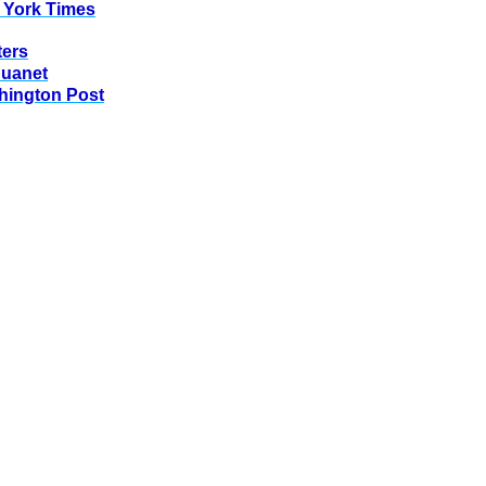
 York Times
ters
huanet
hington Post