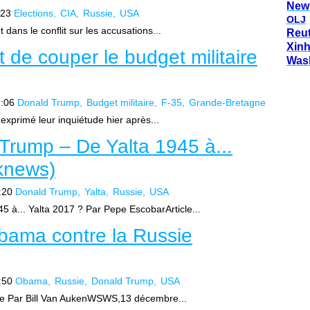
New
:23
Elections
CIA
Russie
USA
OLJ
dans le conflit sur les accusations...
Reu
Xin
de couper le budget militaire
Was
:06
Donald Trump
Budget militaire
F-35
Grande-Bretagne
exprimé leur inquiétude hier après...
 Trump – De Yalta 1945 à...
iknews)
:20
Donald Trump
Yalta
Russie
USA
5 à... Yalta 2017 ? Par Pepe EscobarArticle...
bama contre la Russie
:50
Obama
Russie
Donald Trump
USA
ie Par Bill Van AukenWSWS,13 décembre...