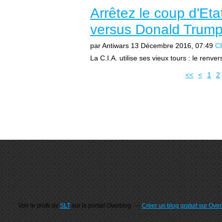
Arrêtez le coup d'Eta
versus Donald Trump
par Antiwars
13 Décembre 2016, 07:49
C
La C.I.A. utilise ses vieux tours : le re
<<
<
1
2
Voir le profil de
SLT
sur le portail Overblog
Créer un blog gratuit sur Ove