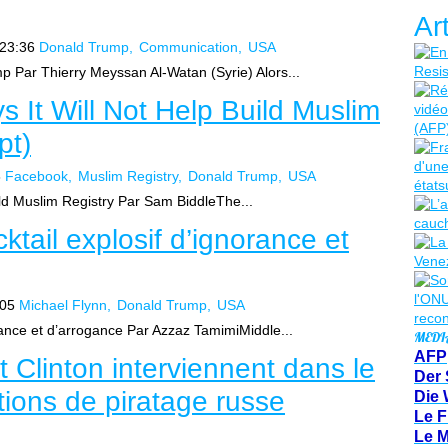
Ar
23:36
Donald Trump
Communication
USA
p Par Thierry Meyssan Al-Watan (Syrie) Alors...
 It Will Not Help Build Muslim
pt)
8
Facebook
Muslim Registry
Donald Trump
USA
ild Muslim Registry Par Sam BiddleThe...
ktail explosif d’ignorance et
:05
Michael Flynn
Donald Trump
USA
orance et d’arrogance Par Azzaz TamimiMiddle...
MEDI
AFP
 Clinton interviennent dans le
Der 
ations de piratage russe
Die 
Le F
Le 