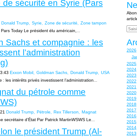
de sécurité en Syrie (Pars
Ne
Abonn
artic
Donald Trump
Syrie
Zone de sécurité
Zone tampon
Email
Pars Today Le président élu américain,...
 Sachs et compagnie : les
Ar
issent l’administration
2026
Ja
g)
2025
2024
3:43
Exxon Mobil
Goldman Sachs
Donald Trump
USA
2023
es intérêts privés investissent l’administration...
2022
2021
gnat du pétrole comme
2020
2019
WSWS)
2018
2017
:21
Donald Trump
Pétrole
Rex Tillerson
Magnat
2016
 secrétaire d’État Par Patrick MartinWSWS Le...
2015
2014
on le président Trump (Al-
2013