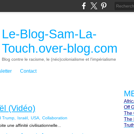
Le-Blog-Sam-La-
Touch.over-blog.com
Blog contre le racisme, le (néo)colonialisme et l'impérialisme
letter
Contact
ME
Afri
ël (Vidéo)
Off 
The 
d Trump
Israël
USA
Collaboration
The 
Trut
te une affinité civilisationnelle...