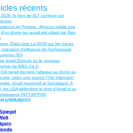
ticles récents
AS GENERALISTES
Spiegel
Welt
igaro
Monde