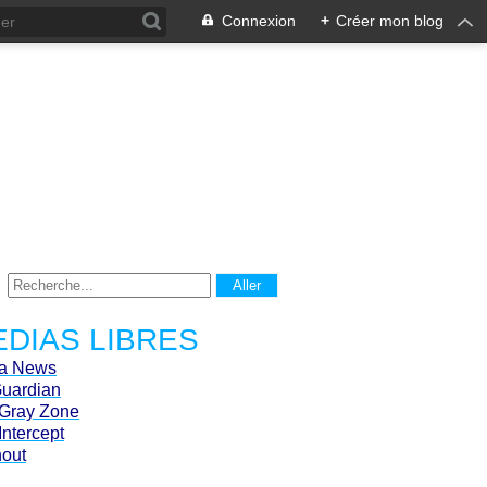
Connexion
+
Créer mon blog
DIAS LIBRES
ca News
Guardian
Gray Zone
Intercept
hout