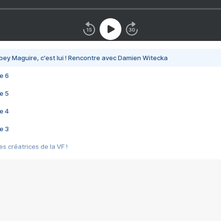
bey Maguire, c'est lui ! Rencontre avec Damien Witecka
e 6
e 5
e 4
e 3
s créatrices de la VF !
e 2
e 1
e Mektoub My Love arrive enfin ! Rencontre avec Shaïn Boumedine et Sal
i : après Toni en famille