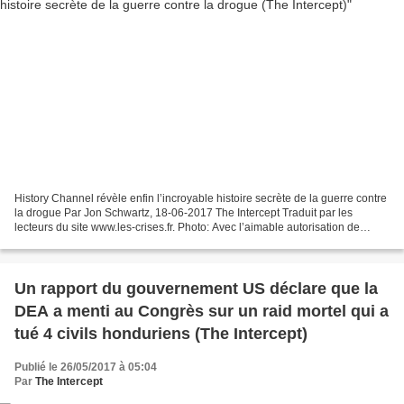
History Channel révèle enfin l’incroyable histoire secrète de la guerre contre
la drogue Par Jon Schwartz, 18-06-2017 The Intercept Traduit par les
lecteurs du site www.les-crises.fr. Photo: Avec l’aimable autorisation de
HISTORY CHUCK GRASSLEY, un sénateur...
Un rapport du gouvernement US déclare que la
DEA a menti au Congrès sur un raid mortel qui a
tué 4 civils honduriens (The Intercept)
Publié le 26/05/2017 à 05:04
Par
The Intercept