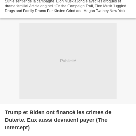
Sur le sentier de la campagne, Elon Musk a jonglé avec les drogues et
drame familial Article originel : On the Campaign Trail, Elon Musk Juggled
Drugs and Family Drama Par Kirsten Grind and Megan Twohey New York
Times, 31.05.25 Lorsque Elon Musk est devenu...
Publicité
Trump et Biden ont financé les crimes de
Duterte. Eux aussi devraient payer (The
Intercept)