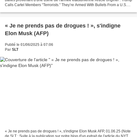
Calls Cartel Members “Terrorists.” They’re Armed With Bullets From a U.S.
Army Factory. The Intercept,...
« Je ne prends pas de drogues ! », s'indigne
Elon Musk (AFP)
Publié le 01/06/2025 à 07:06
Par
SLT
« Je ne prends pas de drogues ! », s'indigne Elon Musk AFP, 01.06.25 (Note
de SLT : Suite à la publication sur notre blog d'un extrait de l'article du NYT