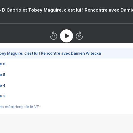
 DiCaprio et Tobey Maguire, c'est lui ! Rencontre avec Dam
bey Maguire, c'est lui ! Rencontre avec Damien Witecka
e 6
e 5
e 4
e 3
s créatrices de la VF !
e 2
e 1