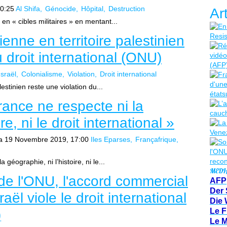
10:25
Al Shifa
Génocide
Hôpital
Destruction
Ar
n « cibles militaires » en mentant...
ienne en territoire palestinien
u droit international (ONU)
Israël
Colonialisme
Violation
Droit international
lestinien reste une violation du...
rance ne respecte ni la
re, ni le droit international »
a
19 Novembre 2019, 17:00
Iles Eparses
Françafrique
 géographie, ni l’histoire, ni le...
MEDI
de l'ONU, l'accord commercial
AFP
Der 
aël viole le droit international
Die 
)
Le F
Le 