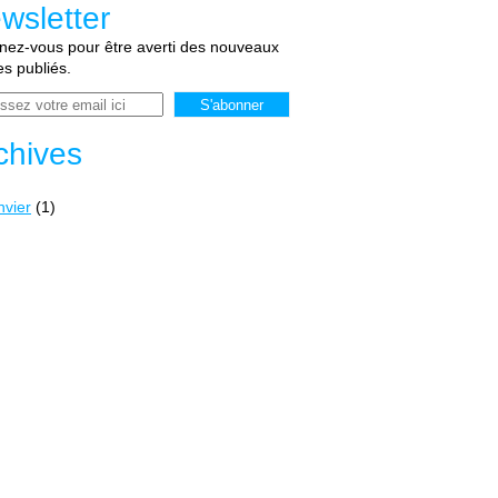
wsletter
ez-vous pour être averti des nouveaux
les publiés.
chives
nvier
(1)