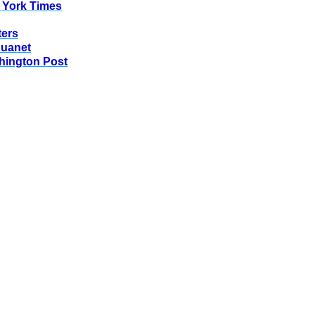
 York Times
ters
huanet
hington Post