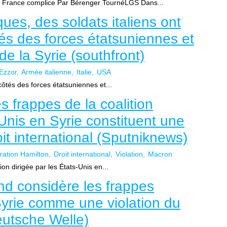
la France complice Par Bérenger TournéLGS Dans...
ues, des soldats italiens ont
és des forces étatsuniennes et
de la Syrie (southfront)
 Ezzor
Armée italienne
Italie
USA
côtés des forces étatsuniennes et...
s frappes de la coalition
-Unis en Syrie constituent une
oit international (Sputniknews)
ration Hamilton
Droit international
Violation
Macron
ion dirigée par les États-Unis en...
d considère les frappes
Syrie comme une violation du
Deutsche Welle)