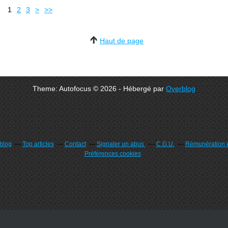
1
2
3
>
>>
Haut de page
Theme: Autofocus © 2026 - Hébergé par
Overblog
rblog
Top articles
Contact
Signaler un abus
C.G.U.
Rémunération e
Préférences cookies