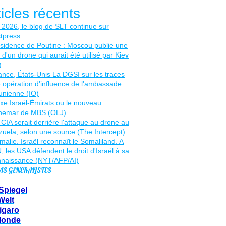
ticles récents
AS GENERALISTES
Spiegel
Welt
igaro
Monde