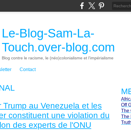
Le-Blog-Sam-La-
Touch.over-blog.com
Blog contre le racisme, le (néo)colonialisme et l'impérialisme
letter
Contact
ONAL
ME
Afri
r Trump au Venezuela et les
Off 
The 
r constituent une violation du
The 
Trut
selon des experts de l'ONU