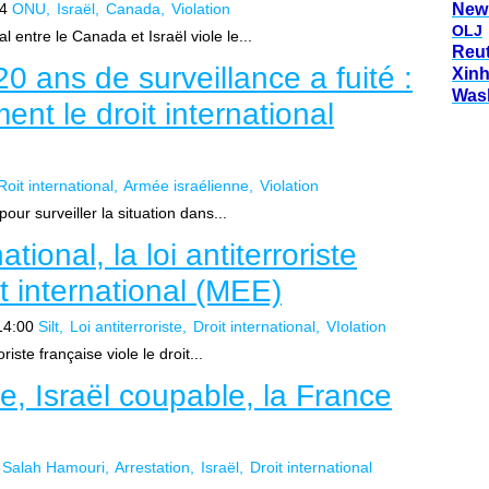
14
ONU
Israël
Canada
Violation
New
OLJ
entre le Canada et Israël viole le...
Reu
0 ans de surveillance a fuité :
Xin
Was
ment le droit international
oit international
Armée israélienne
Violation
our surveiller la situation dans...
ional, la loi antiterroriste
it international (MEE)
14:00
Silt
Loi antiterroriste
Droit international
VIolation
riste française viole le droit...
e, Israël coupable, la France
Salah Hamouri
Arrestation
Israël
Droit international