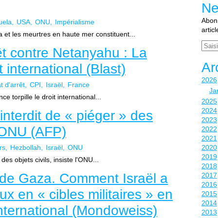
Ne
Abonn
uela
USA
ONU
Impérialisme
artic
et les meurtres en haute mer constituent...
Email
êt contre Netanyahu : La
Ar
t international (Blast)
2026
 d'arrêt
CPI
Israël
France
Ja
 torpille le droit international...
2025
2024
 interdit de « piéger » des
2023
 l'ONU (AFP)
2022
2021
rs
Hezbollah
Israël
ONU
2020
2019
 des objets civils, insiste l'ONU...
2018
de Gaza. Comment Israël a
2017
2016
ux en « cibles militaires » en
2015
2014
international (Mondoweiss)
2013