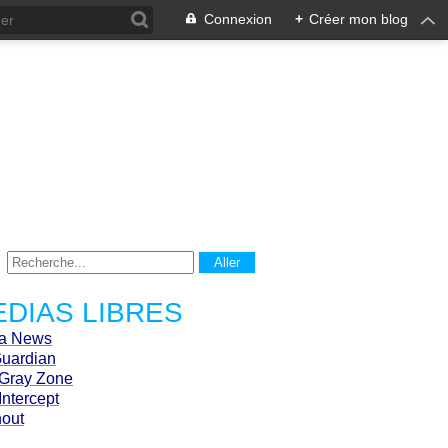
Connexion
+
Créer mon blog
DIAS LIBRES
ca News
Guardian
Gray Zone
Intercept
hout