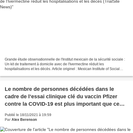
Grande étude observationnelle de l'Institut mexicain de la sécurité sociale :
Un kit de traitement à domicile avec de l'Ivermectine réduit les
hospitalisations et les décès. Article originel : Mexican Institute of Social
Security Large Observational Study:...
Le nombre de personnes décédées dans le
cadre de l’essai clinique clé du vaccin Pfizer
contre la COVID-19 est plus important que ce
que la société a déclaré publiquement
Publié le 18/11/2021 à 19:59
(Substack)
Par
Alex Berenson