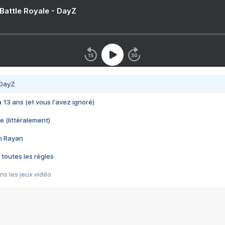
 Battle Royale - DayZ
 DayZ
 a 13 ans (et vous l'avez ignoré)
e (littéralement)
im Rayan
 toutes les règles
s les jeux vidéo
us choquant de Rockstar ? - Le scandale BULLY
e plus moche de Steam