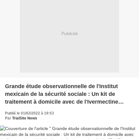
Publicité
Grande étude observationnelle de l'Institut
mexicain de la sécurité sociale : Un kit de
traitement à domicile avec de l'Ivermectine
réduit les hospitalisations et les décès (TrialSite
Publié le 01/02/2022 à 19:53
News)
Par
TrialSite News