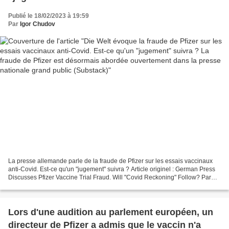
désormais abordée ouvertement dans la presse
Publié le 18/02/2023 à 19:59
nationale grand public (Substack)
Par
Igor Chudov
La presse allemande parle de la fraude de Pfizer sur les essais vaccinaux
anti-Covid. Est-ce qu'un "jugement" suivra ? Article originel : German Press
Discusses Pfizer Vaccine Trial Fraud. Will "Covid Reckoning" Follow? Par
Igor Chudov Substack, 17.02.23...
Lors d'une audition au parlement européen, un
directeur de Pfizer a admis que le vaccin n'a