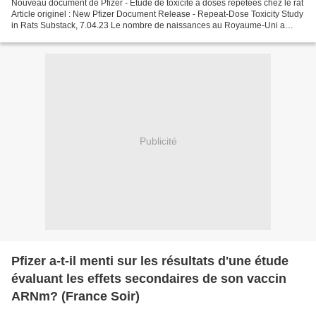
Nouveau document de Pfizer - Étude de toxicité à doses répétées chez le rat
Article originel : New Pfizer Document Release - Repeat-Dose Toxicity Study
in Rats Substack, 7.04.23 Le nombre de naissances au Royaume-Uni a
chuté de 12 % en décembre La dernière...
Publicité
Pfizer a-t-il menti sur les résultats d'une étude
évaluant les effets secondaires de son vaccin
ARNm? (France Soir)