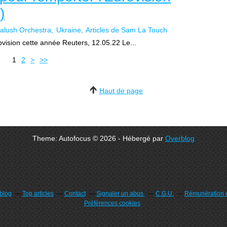
)
alush Orchestra
Ukraine
Articles de Sam La Touch
ovision cette année Reuters, 12.05.22 Le...
1
2
>
>>
Haut de page
Theme: Autofocus © 2026 - Hébergé par
Overblog
rblog
Top articles
Contact
Signaler un abus
C.G.U.
Rémunération e
Préférences cookies