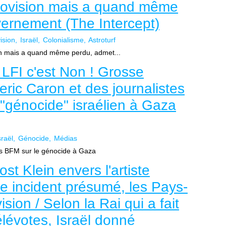
urovision mais a quand même
ernement (The Intercept)
ision
Israël
Colonialisme
Astroturf
sion mais a quand même perdu, admet...
 LFI c'est Non ! Grosse
ric Caron et des journalistes
"génocide" israélien à Gaza
sraël
Génocide
Médias
es BFM sur le génocide à Gaza
ost Klein envers l'artiste
re incident présumé, les Pays-
sion / Selon la Rai qui a fait
télévotes, Israël donné