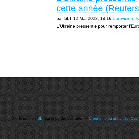
cette année (Reuters
par SLT
12 Mai 2022, 19:16
Eurovision
K
L'Ukraine pressentie pour remporter l'Eur
Voir le profil de
SLT
sur le portail Overblog
Créer un blog gratuit sur Ove