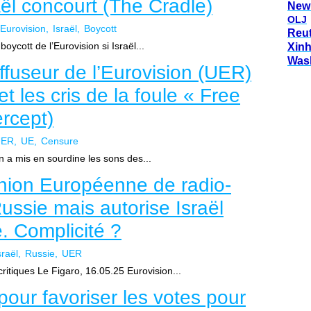
raël concourt (The Cradle)
New
OLJ
Eurovision
Israël
Boycott
Reu
oycott de l’Eurovision si Israël...
Xin
Was
ffuseur de l’Eurovision (UER)
t les cris de la foule « Free
ercept)
UER
UE
Censure
on a mis en sourdine les sons des...
Union Européenne de radio-
 Russie mais autorise Israël
. Complicité ?
sraël
Russie
UER
 critiques Le Figaro, 16.05.25 Eurovision...
 pour favoriser les votes pour