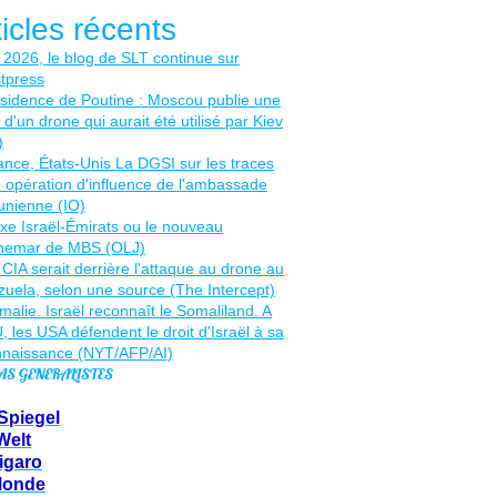
ticles récents
AS GENERALISTES
Spiegel
Welt
igaro
Monde