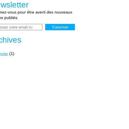
wsletter
ez-vous pour être averti des nouveaux
les publiés.
chives
nvier
(1)