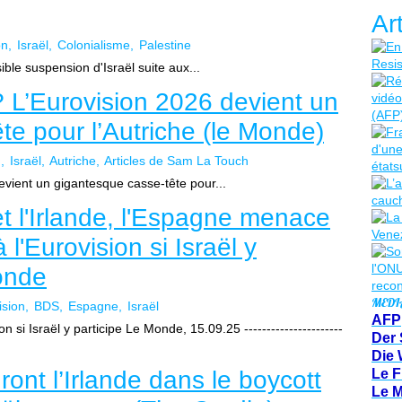
Ar
on
Israël
Colonialisme
Palestine
ble suspension d'Israël suite aux...
? L’Eurovision 2026 devient un
te pour l’Autriche (le Monde)
n
Israël
Autriche
Articles de Sam La Touch
evient un gigantesque casse-tête pour...
t l'Irlande, l'Espagne menace
 l'Eurovision si Israël y
onde
MEDI
ision
BDS
Espagne
Israël
AFP
si Israël y participe Le Monde, 15.09.25 ----------------------
Der 
Die 
ont l’Irlande dans le boycott
Le F
Le 