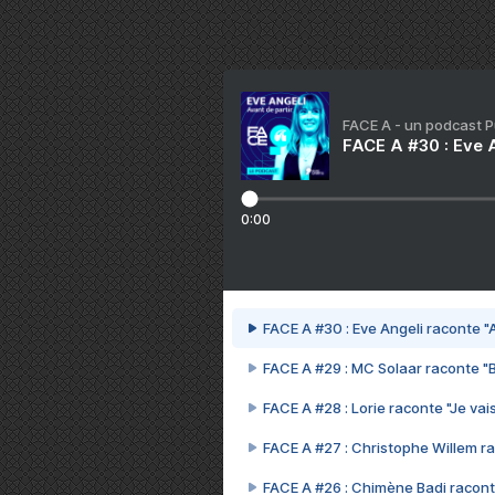
FACE A - un podcast 
FACE A #30 : Eve A
0:00
FACE A #30 : Eve Angeli raconte "A
FACE A #29 : MC Solaar raconte "
FACE A #28 : Lorie raconte "Je vais
FACE A #27 : Christophe Willem ra
FACE A #26 : Chimène Badi racont