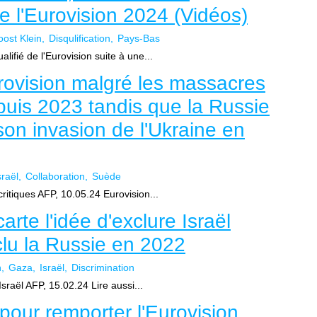
e l'Eurovision 2024 (Vidéos)
oost Klein
Disqulification
Pays-Bas
alifié de l'Eurovision suite à une...
Eurovision malgré les massacres
puis 2023 tandis que la Russie
son invasion de l'Ukraine en
sraël
Collaboration
Suède
 critiques AFP, 10.05.24 Eurovision...
arte l'idée d'exclure Israël
xclu la Russie en 2022
n
Gaza
Israël
Discrimination
Israël AFP, 15.02.24 Lire aussi...
pour remporter l'Eurovision