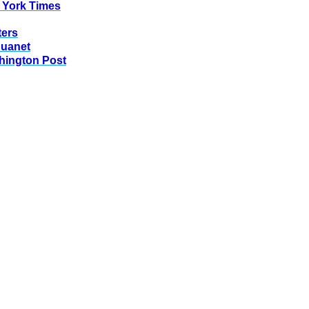
 York Times
ters
huanet
hington Post