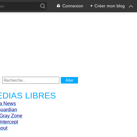
Connexion
+
Créer mon blog
DIAS LIBRES
ca News
Guardian
Gray Zone
Intercept
hout