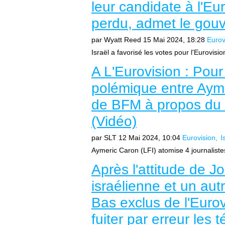
leur candidate à l'E
perdu, admet le gouv
par Wyatt Reed
15 Mai 2024, 18:28
Eurov
Israël a favorisé les votes pour l'Eurovi
A L'Eurovision : Pour
polémique entre Ayme
de BFM à propos du 
(Vidéo)
par SLT
12 Mai 2024, 10:04
Eurovision
I
Aymeric Caron (LFI) atomise 4 journalist
Après l'attitude de Jo
israélienne et un aut
Bas exclus de l'Eurovi
fuiter par erreur les 