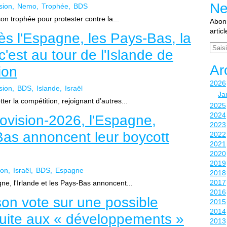
Ne
sion
Nemo
Trophée
BDS
on trophée pour protester contre la...
Abonn
artic
ès l'Espagne, les Pays-Bas, la
Email
 c'est au tour de l'Islande de
Ar
ion
2026
sion
BDS
Islande
Israël
Ja
er la compétition, rejoignant d’autres...
2025
2024
urovision-2026, l'Espagne,
2023
-Bas annoncent leur boycott
2022
2021
2020
2019
ion
Israël
BDS
Espagne
2018
2017
gne, l'Irlande et les Pays-Bas annoncent...
2016
son vote sur une possible
2015
2014
suite aux « développements »
2013