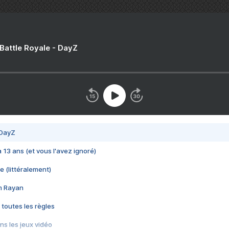
 Battle Royale - DayZ
 DayZ
 a 13 ans (et vous l'avez ignoré)
e (littéralement)
im Rayan
 toutes les règles
s les jeux vidéo