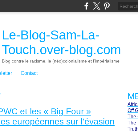
Le-Blog-Sam-La-
Touch.over-blog.com
Blog contre le racisme, le (néo)colonialisme et l'impérialisme
letter
Contact
S
ME
Afri
WC et les « Big Four »
Off 
The 
ques européennes sur l’évasion
The 
Trut