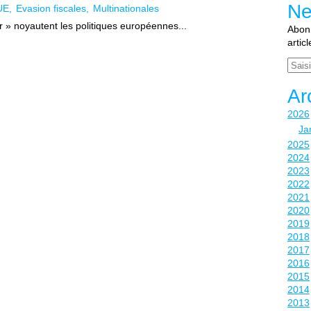
Ne
UE
Evasion fiscales
Multinationales
» noyautent les politiques européennes...
Abonn
artic
Email
Ar
2026
Ja
2025
2024
2023
2022
2021
2020
2019
2018
2017
2016
2015
2014
2013