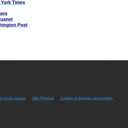
 York Times
ters
huanet
hington Post
n droits d'auteur
Offre Premium
Cookies et données personnelles