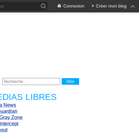
Connexion
+
Créer mon blog
DIAS LIBRES
ca News
Guardian
Gray Zone
Intercept
hout