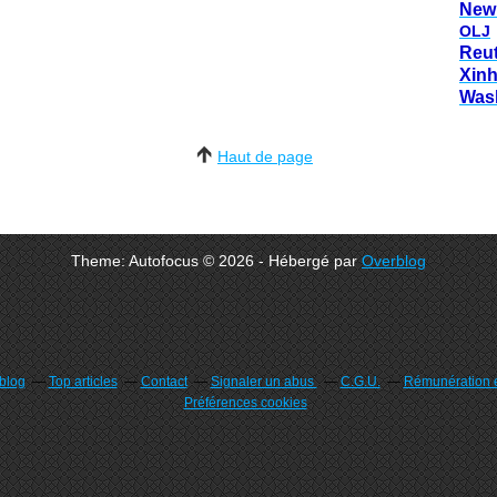
New
OLJ
Reu
Xin
Was
Haut de page
Theme: Autofocus © 2026 - Hébergé par
Overblog
rblog
Top articles
Contact
Signaler un abus
C.G.U.
Rémunération e
Préférences cookies