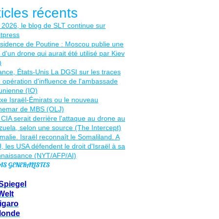
ticles récents
AS GENERALISTES
Spiegel
Welt
igaro
Monde