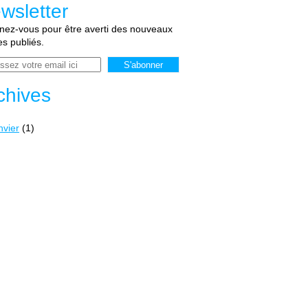
wsletter
ez-vous pour être averti des nouveaux
les publiés.
chives
nvier
(1)