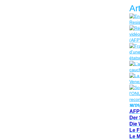
Ar
MEDI
AFP
Der 
Die 
Le F
Le 