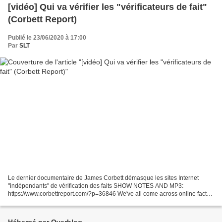
[vidéo] Qui va vérifier les "vérificateurs de fait"
(Corbett Report)
Publié le 23/06/2020 à 17:00
Par
SLT
Le dernier documentaire de James Corbett démasque les sites Internet
"indépendants" de vérification des faits SHOW NOTES AND MP3:
https://www.corbettreport.com/?p=36846 We've all come across online fact
checkers that purport to warn us away from independent...