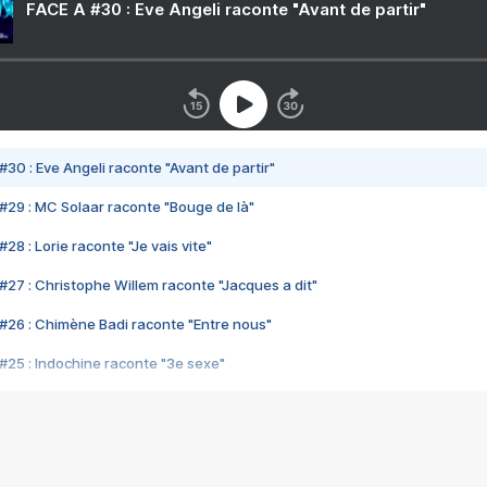
FACE A #30 : Eve Angeli raconte "Avant de partir"
#30 : Eve Angeli raconte "Avant de partir"
#29 : MC Solaar raconte "Bouge de là"
28 : Lorie raconte "Je vais vite"
#27 : Christophe Willem raconte "Jacques a dit"
#26 : Chimène Badi raconte "Entre nous"
#25 : Indochine raconte "3e sexe"
#24 : Zaho raconte "C'est chelou"
#23 : Patrick Bruel raconte "Au café des délices"
#22 : Kyo raconte "Le chemin"