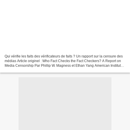
Qui vérifie les faits des vérificateurs de faits ? Un rapport sur la censure des
médias Article originel : Who Fact Checks the Fact Checkers? A Report on
Media Censorship Par Phillip W. Magness et Ethan Yang American Institute
of Economic Research, 11.08.21 L'avènement...