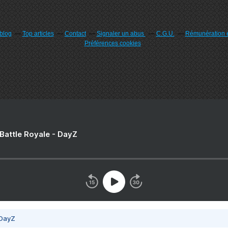
rblog
Top articles
Contact
Signaler un abus
C.G.U.
Rémunération e
Préférences cookies
 Battle Royale - DayZ
 DayZ