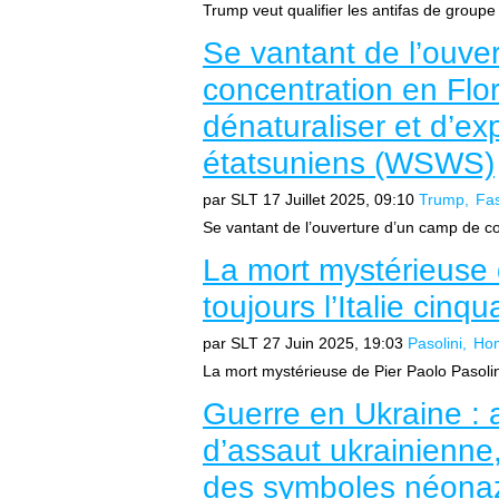
Trump veut qualifier les antifas de groupe t
Se vantant de l’ouve
concentration en Fl
dénaturaliser et d’ex
étatsuniens (WSWS)
par SLT
17 Juillet 2025, 09:10
Trump
Fa
Se vantant de l’ouverture d’un camp de c
La mort mystérieuse 
toujours l’Italie cin
par SLT
27 Juin 2025, 19:03
Pasolini
Hom
La mort mystérieuse de Pier Paolo Pasolini 
Guerre en Ukraine : a
d’assaut ukrainienne,
des symboles néonaz