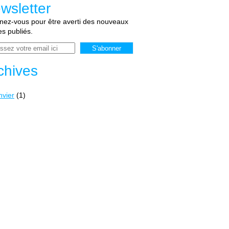
wsletter
ez-vous pour être averti des nouveaux
les publiés.
chives
nvier
(1)