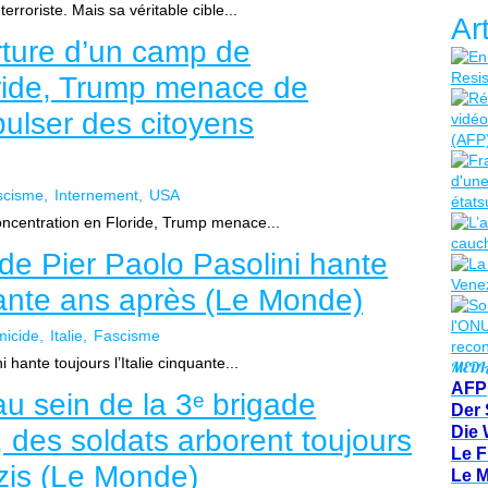
erroriste. Mais sa véritable cible...
Ar
rture d’un camp de
oride, Trump menace de
pulser des citoyens
scisme
Internement
USA
oncentration en Floride, Trump menace...
de Pier Paolo Pasolini hante
quante ans après (Le Monde)
icide
Italie
Fascisme
hante toujours l’Italie cinquante...
MEDI
AFP
u sein de la 3ᵉ brigade
Der 
Die 
 des soldats arborent toujours
Le F
is (Le Monde)
Le 