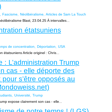
)
Fascisme
Néolibéralisme
Articles de Sam La Touch
éolibéralisme Blast, 23.04.25 À intervalles...
tration étatsuniens
mps de concentration
Déportation
USA
étatsuniens Article originel : Chris...
e : L’administration Trump
n cas - elle déporte des
 pour s’être opposés au
Mondoweiss.net)
tudiants
Université
Trump
rump expose clairement son cas - elle...
isme de notre temps ! (LGS)