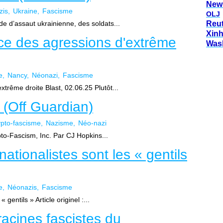
New
zis
Ukraine
Fascisme
OLJ
de d’assaut ukrainienne, des soldats...
Reu
Xin
ce des agressions d'extrême
Was
e
Nancy
Néonazi
Fascisme
trême droite Blast, 02.06.25 Plutôt...
 (Off Guardian)
pto-fascisme
Nazisme
Néo-nazi
ypto-Fascism, Inc. Par CJ Hopkins...
nationalistes sont les « gentils
e
Néonazis
Fascisme
 gentils » Article originel :...
racines fascistes du