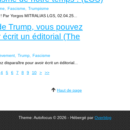
sme
Fascisme
Trumpisme
! Par Yorgos MITRALIAS LGS, 02.04.25...
 de Trump, vous pouvez
 écrit un éditorial (The
èvement
Trump
Fascisme
disparaître pour avoir écrit un éditorial...
4
5
6
7
8
9
10
>
>>
Haut de page
Theme: Autofocus © 2026 - Hébergé par
Overblog