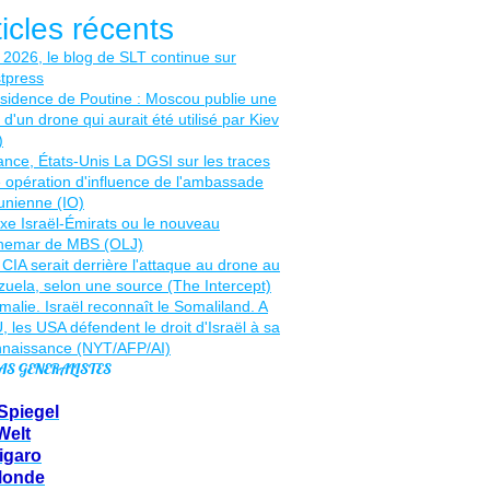
ticles récents
AS GENERALISTES
Spiegel
Welt
igaro
Monde