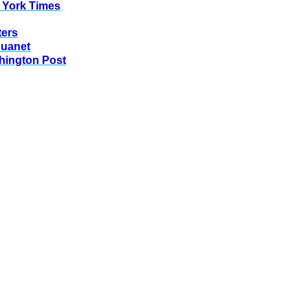
 York Times
ters
huanet
hington Post