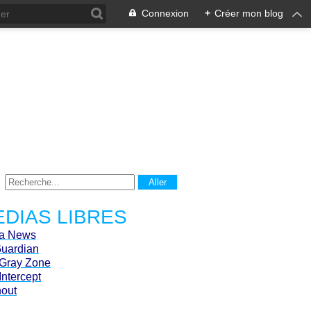
Connexion
+
Créer mon blog
DIAS LIBRES
ca News
Guardian
Gray Zone
Intercept
hout