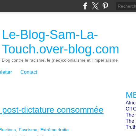
Le-Blog-Sam-La-
Touch.over-blog.com
Blog contre le racisme, le (néo)colonialisme et l'impérialisme
letter
Contact
ME
Afri
la post-dictature consommée
Off 
The 
The 
Trut
Elections
Fascisme
Extrême droite