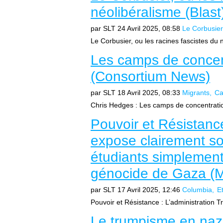
néolibéralisme (Blast
par SLT
24 Avril 2025, 08:58
Le Corbusier
Le Corbusier, ou les racines fascistes du n
Les camps de concen
(Consortium News)
par SLT
18 Avril 2025, 08:33
Migrants
Ca
Chris Hedges : Les camps de concentration 
Pouvoir et Résistanc
expose clairement so
étudiants simplement
génocide de Gaza (
par SLT
17 Avril 2025, 12:46
Columbia
E
Pouvoir et Résistance : L’administration T
Le trumpisme en naz