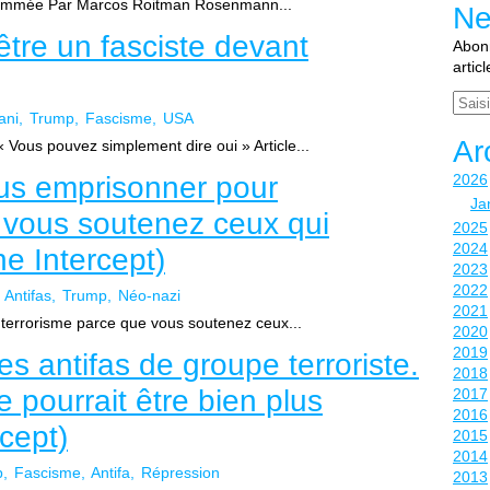
consommée Par Marcos Roitman Rosenmann...
Ne
être un fasciste devant
Abonn
artic
Email
ani
Trump
Fascisme
USA
Ar
Vous pouvez simplement dire oui » Article...
us emprisonner pour
2026
Ja
 vous soutenez ceux qui
2025
2024
he Intercept)
2023
2022
Antifas
Trump
Néo-nazi
2021
terrorisme parce que vous soutenez ceux...
2020
2019
es antifas de groupe terroriste.
2018
e pourrait être bien plus
2017
2016
cept)
2015
2014
p
Fascisme
Antifa
Répression
2013