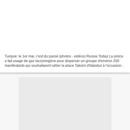
Turquie: le 1er mai, c'est du passé (photos - vidéos) Russia Today La police
a fait usage de gaz lacrymogène pour disperser un groupe d'environ 200
manifestants qui souhaitaient rallier la place Taksim d'Istanbul à l'occasion
du 1er mai, malgré l'interdiction...