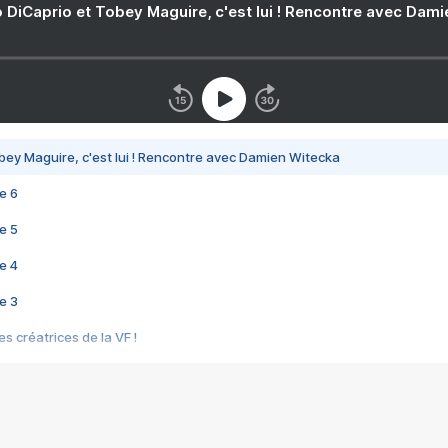
 DiCaprio et Tobey Maguire, c'est lui ! Rencontre avec Dam
bey Maguire, c'est lui ! Rencontre avec Damien Witecka
e 6
e 5
e 4
e 3
s créatrices de la VF !
e 2
e 1
e Mektoub My Love arrive enfin ! Rencontre avec Shaïn Boumedine et Sal