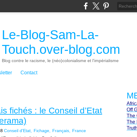
Le-Blog-Sam-La-
Touch.over-blog.com
Blog contre le racisme, le (néo)colonialisme et l'impérialisme
letter
Contact
ME
Afri
s fichés : le Conseil d’Etat
Off 
The 
merama)
The 
Trut
58
Conseil d'Etat
Fichage
Français
France