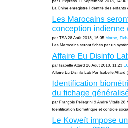
par L'Express
11 Septembre 2018, 14:00
La Chine enregistre l'identité des enfants q
Les Marocains seront
conception indienne
par TSA
28 Août 2018, 16:05
Maroc
Fic
Les Marocains seront fichés par un systè
Affaire Eu Disinfo Lab
par Isabelle Attard
26 Août 2018, 11:23
EU
Affaire Eu Disinfo Lab Par Isabelle Attard (
Identification biométr
du fichage généralis
par François Pellegrini & André Vitalis
28 
Identification biométrique et contrôle socia
Le Koweït impose un