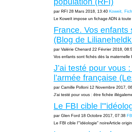
population (RFI)
par RFI
28 Mars 2018, 13:40
Koweit
Fic
Le Koweït impose un fichage ADN à toute 
France. Vos enfants 
(Blog de Lilianehel
par Valérie Chenard
22 Février 2018, 08:
Vos enfants sont fichés dès la maternell
J’ai testé pour vous :
l’armée française (Le
par Camille Polloni
12 Novembre 2017, 0
J’ai testé pour vous : être fichée illégalem
Le FBI cible l'"idéolo
par Glen Ford
18 Octobre 2017, 07:38
FB
Le FBI cible l'"idéologie" noireArticle orig