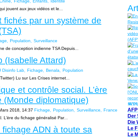
Chine
Fichage
Enfants
Identité
Ar
ui jouent aux jeux vidéos et le...
 fichés par un système de
 (TSA)
hage
Population
Surveillance
me de conception indienne TSA Depuis...
 (Isabelle Attard)
 Disinfo Lab
Fichage
Benala
Population
Twitter) Lu sur Les Crises internet...
ique et contrôle social. L’ère
é (Monde diplomatique)
MEDI
AFP
Mars 2018, 14:37
Fichage
Population
Surveillance
France
Der 
l. L’ère du fichage généralisé Par...
Die 
 fichage ADN à toute sa
Le F
Le 