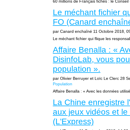
60 millions de Français fichés : le Conseil d
Le méchant fichier qu
FO (Canard enchaîn
par Canard enchaîné
11 Octobre 2018, 0
Le méchant fichier qui flique les respons
Affaire Benalla : « A
DisinfoLab, vous pouv
population ».
par Olivier Berruyer et Loïc Le Clerc
28 S
Population
Affaire Benalla : « Avec les données utili
La Chine enregistre l
aux jeux vidéos et le
(L'Express)