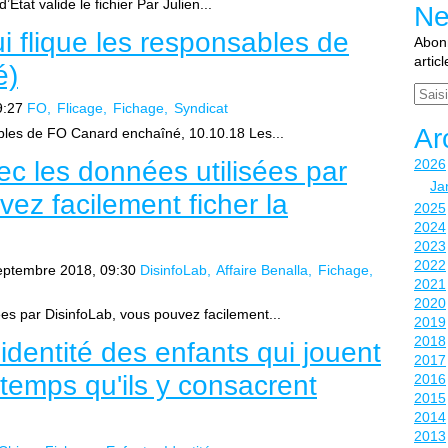
’Etat valide le fichier Par Julien...
Ne
i flique les responsables de
Abonn
artic
é)
Email
9:27
FO
Flicage
Fichage
Syndicat
Ar
ables de FO Canard enchaîné, 10.10.18 Les...
vec les données utilisées par
2026
Ja
ez facilement ficher la
2025
2024
2023
2022
eptembre 2018, 09:30
DisinfoLab
Affaire Benalla
Fichage
2021
2020
sées par DisinfoLab, vous pouvez facilement...
2019
2018
'identité des enfants qui jouent
2017
 temps qu'ils y consacrent
2016
2015
2014
2013