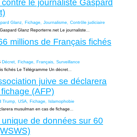
 contre le journaliste Gaspard
t)
pard Glanz
Fichage
Journalisme
Contrôle judiciaire
 Gaspard Glanz Reporterre.net Le journaliste...
66 millions de Français fichés
6
Décret
Fichage
Français
Surveillance
ais fichés Le Télégramme Un décret...
sociation juive se déclarera
fichage (AFP)
d Trump
USA
Fichage
Islamophobie
éclarera musulman en cas de fichage...
r unique de données sur 60
s (WSWS)