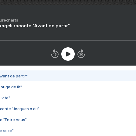
Purecharts
ngeli raconte "Avant de partir"
vant de partir"
Bouge de là"
 vite"
conte "Jacques a dit"
e "Entre nous"
3e sexe"