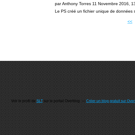
par Anthony Torres
11 Novembre 2016, 1
Le PS créé un fichier unique de données s
<<
Voir le profil de
SLT
sur le portail Overblog
Créer un blog gratuit sur Ove