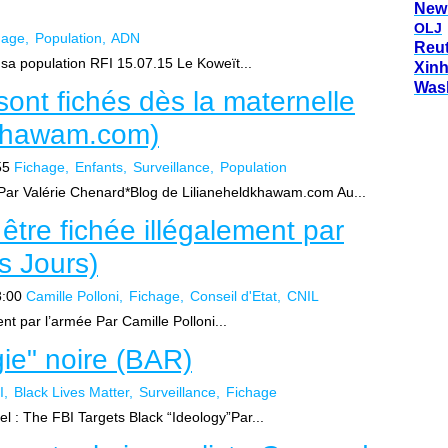
New
OLJ
hage
Population
ADN
Reu
sa population RFI 15.07.15 Le Koweït...
Xin
Was
sont fichés dès la maternelle
dkhawam.com)
55
Fichage
Enfants
Surveillance
Population
e Par Valérie Chenard*Blog de Lilianeheldkhawam.com Au...
 être fichée illégalement par
s Jours)
8:00
Camille Polloni
Fichage
Conseil d'Etat
CNIL
ent par l’armée Par Camille Polloni...
gie" noire (BAR)
I
Black Lives Matter
Surveillance
Fichage
inel : The FBI Targets Black “Ideology”Par...