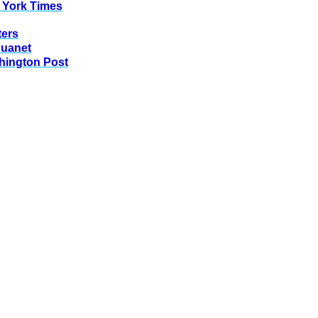
 York Times
ters
huanet
hington Post