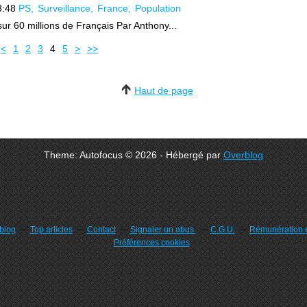
3:48
PS
Surveillance
France
Population
ur 60 millions de Français Par Anthony...
<
1
2
3
4
5
>
>>
Haut de page
Theme: Autofocus © 2026 - Hébergé par
Overblog
rblog
Top articles
Contact
Signaler un abus
C.G.U.
Rémunération e
Préférences cookies