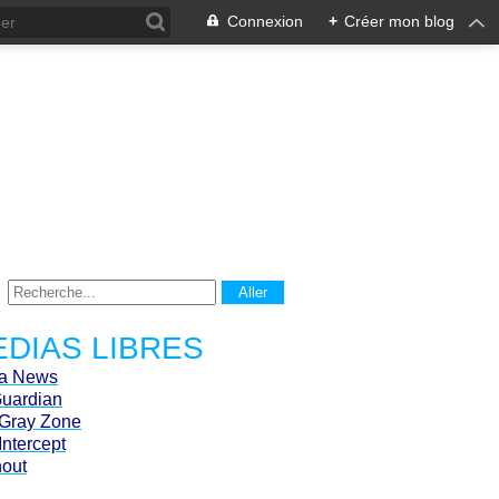
Connexion
+
Créer mon blog
DIAS LIBRES
ca News
Guardian
Gray Zone
Intercept
hout