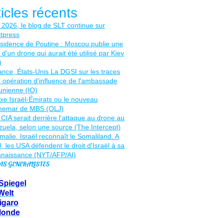
ticles récents
AS GENERALISTES
Spiegel
Welt
igaro
Monde