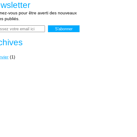
wsletter
ez-vous pour être averti des nouveaux
les publiés.
chives
nvier
(1)