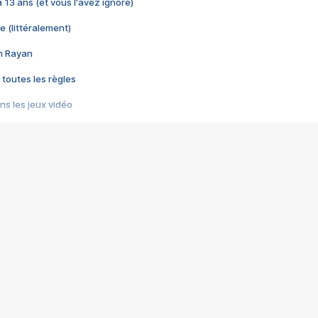
 a 13 ans (et vous l'avez ignoré)
e (littéralement)
im Rayan
 toutes les règles
s les jeux vidéo
us choquant de Rockstar ? - Le scandale BULLY
e plus moche de Steam
du RÊVE tourne au CAUCHEMAR
pendant 8 heures
it… à tort
umiliés par un jeu vidéo
ire - Final Fantasy 8
ti un empire - Age of Empires