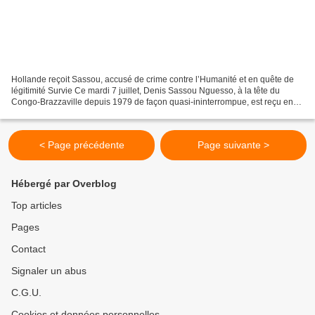
Hollande reçoit Sassou, accusé de crime contre l’Humanité et en quête de
légitimité Survie Ce mardi 7 juillet, Denis Sassou Nguesso, à la tête du
Congo-Brazzaville depuis 1979 de façon quasi-ininterrompue, est reçu en
entretien par le président de la...
< Page précédente
Page suivante >
Hébergé par Overblog
Top articles
Pages
Contact
Signaler un abus
C.G.U.
Cookies et données personnelles