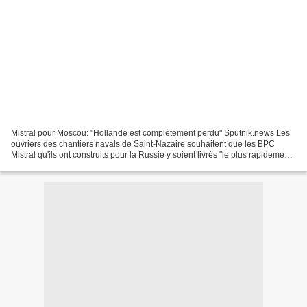
Mistral pour Moscou: "Hollande est complètement perdu" Sputnik.news Les
ouvriers des chantiers navals de Saint-Nazaire souhaitent que les BPC
Mistral qu'ils ont construits pour la Russie y soient livrés "le plus rapidement
possible". Le premier des deux...