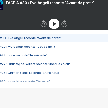
FACE A #30 : Eve Angeli raconte "Avant de partir"
#30 : Eve Angeli raconte "Avant de partir"
#29 : MC Solaar raconte "Bouge de là"
28 : Lorie raconte "Je vais vite"
#27 : Christophe Willem raconte "Jacques a dit"
#26 : Chimène Badi raconte "Entre nous"
#25 : Indochine raconte "3e sexe"
#24 : Zaho raconte "C'est chelou"
#23 : Patrick Bruel raconte "Au café des délices"
#22 : Kyo raconte "Le chemin"