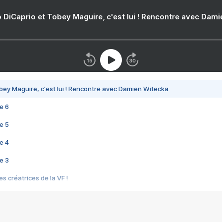
 DiCaprio et Tobey Maguire, c'est lui ! Rencontre avec Dam
bey Maguire, c'est lui ! Rencontre avec Damien Witecka
e 6
e 5
e 4
e 3
s créatrices de la VF !
e 2
e 1