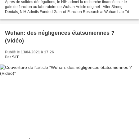
Après de solides dénégations, le NIH admet la recherche financée sur le
gain de fonction au laboratoire de Wuhan Article originel : After Strong
Denials, NIH Admits Funded Gain-of-Function Research at Wuhan Lab Trial
Site News, 23.10.21 Selon un rapport...
Wuhan: des négligences étatsuniennes ?
(Vidéo)
Publié le 13/04/2021 à 17:26
Par
SLT