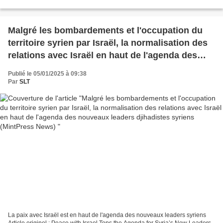
hommage à sa mère, est visé par une campagne...
Malgré les bombardements et l'occupation du
territoire syrien par Israël, la normalisation des
relations avec Israël en haut de l'agenda des
nouveaux leaders djihadistes syriens (MintPress
Publié le 05/01/2025 à 09:38
News)
Par
SLT
La paix avec Israël est en haut de l'agenda des nouveaux leaders syriens
Article originel : Peace with Israel Tops the Agenda for Syria’s New Leaders