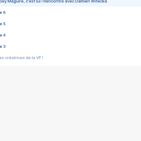
bey Maguire, c'est lui ! Rencontre avec Damien Witecka
e 6
e 5
e 4
e 3
s créatrices de la VF !
e 2
e 1
e Mektoub My Love arrive enfin ! Rencontre avec Shaïn Boumedine et Sal
i : après Toni en famille
elle réalise le bouleversant Dites lui que je l'aime
ais ! Rencontre autour de Vie privée de Rebecca Zlotowski
 de Marguerite, Grave... Rencontre avec Ella Rumpf