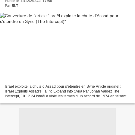
Publié le 11/12/2024 à 17:56
Par
SLT
Israël exploite la chute d’Assad pour s’étendre en Syrie Article originel :
Israel Exploits Assad’s Fall to Expand Into Syria Par Jonah Valdez The
Intercept, 10.12.24 Israël a violé les termes d’un accord de 1974 en faisant
passer ses chars par la frontière...