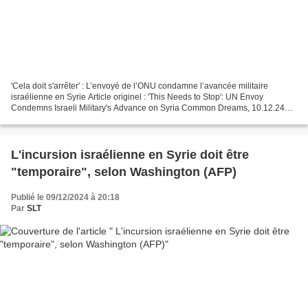
'Cela doit s'arrêter' : L’envoyé de l’ONU condamne l’avancée militaire
israélienne en Syrie Article originel : 'This Needs to Stop': UN Envoy
Condemns Israeli Military's Advance on Syria Common Dreams, 10.12.24
"Ce que nous voyons est une violation de...
L'incursion israélienne en Syrie doit être
"temporaire", selon Washington (AFP)
Publié le 09/12/2024 à 20:18
Par
SLT