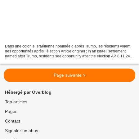
Dans une colonie israélienne nommée d’après Trump, les résidents voient
des opportunités après l’élection Article originel : In an Israeli settlement
named after Trump, residents see opportunity after the election AP, 8.11.24
RAMAT TRUMP, Hauteurs du...
Page suivante >
Hébergé par Overblog
Top articles
Pages
Contact
Signaler un abus