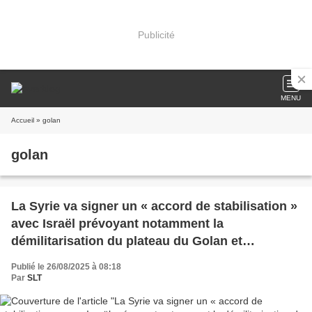
Publicité
MENU
Accueil
» golan
golan
La Syrie va signer un « accord de stabilisation »
avec Israël prévoyant notamment la
démilitarisation du plateau du Golan et
l'interdiction de reconstituer l'armée syrienne
Publié le 26/08/2025 à 08:18
(The Cradle)
Par
SLT