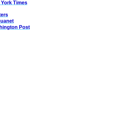
 York Times
ters
huanet
hington Post