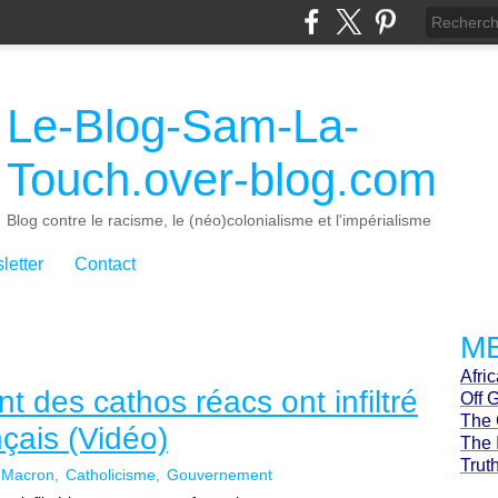
Le-Blog-Sam-La-
Touch.over-blog.com
Blog contre le racisme, le (néo)colonialisme et l'impérialisme
letter
Contact
ME
Afri
 des cathos réacs ont infiltré
Off 
The 
çais (Vidéo)
The 
Trut
Macron
Catholicisme
Gouvernement