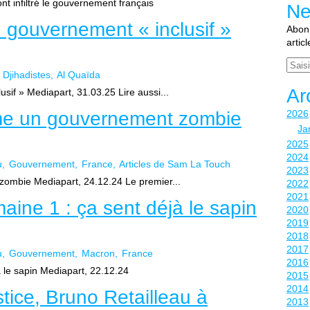
t infiltré le gouvernement français
Ne
n gouvernement « inclusif »
Abonn
artic
Email
Djihadistes
Al Quaïda
Ar
sif » Mediapart, 31.03.25 Lire aussi...
me un gouvernement zombie
2026
Ja
2025
2024
u
Gouvernement
France
Articles de Sam La Touch
2023
ombie Mediapart, 24.12.24 Le premier...
2022
2021
aine 1 : ça sent déjà le sapin
2020
2019
2018
2017
u
Gouvernement
Macron
France
2016
 le sapin Mediapart, 22.12.24
2015
2014
stice, Bruno Retailleau à
2013