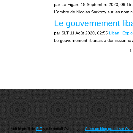
par Le Figaro
18 Septembre 2020, 06:15
L’ombre de Nicolas Sarkozy sur les nomina
Le gouvernement lib
par SLT
11 Août 2020, 02:55
Liban
Explo
Le gouvernement libanais a démissionné Ar
1
Voir le profil de
SLT
sur le portail Overblog
Créer un blog gratuit sur Ove