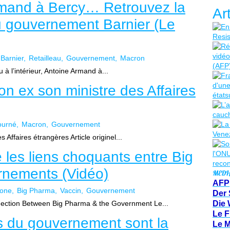
 Armand à Bercy… Retrouvez la
Ar
u gouvernement Barnier (Le
Barnier
Retailleau
Gouvernement
Macron
 à l’intérieur, Antoine Armand à...
on ex son ministre des Affaires
ourné
Macron
Gouvernement
 Affaires étrangères Article originel...
les liens choquants entre Big
rnements (Vidéo)
MEDI
AFP
lone
Big Pharma
Vaccin
Gouvernement
Der 
ction Between Big Pharma & the Government Le...
Die 
Le F
s du gouvernement sont la
Le 