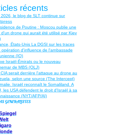
ticles récents
AS GENERALISTES
Spiegel
Welt
igaro
Monde