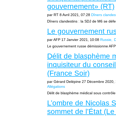
gouvernement» (RT)
par RT
8 Avril 2021, 07:28
Dîners clandes
Dîners clandestins : la SDJ de M6 se déf
Le gouvernement ru
par AFP
17 Janvier 2021, 10:08
Russie
D
Le gouvernement russe démissionne AFP (
Délit de blasphème m
inquisiteur du consei
(France Soir)
par Gérard Delépine
27 Décembre 2020, 
Allégations
Délit de blasphème médical sous contrôle i
L’ombre de Nicolas S
sommet de l’État (Le