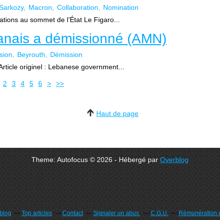
Sarkozy
Macron
Collaboration
Nomination
tions au sommet de l’État Le Figaro...
anais a démissionné (AMN)
sion
Beyrouth
Démission
ticle originel : Lebanese government...
2
3
4
5
6
>
>>
Haut de page
Theme: Autofocus © 2026 - Hébergé par
Overblog
rblog
Top articles
Contact
Signaler un abus
C.G.U.
Rémunération e