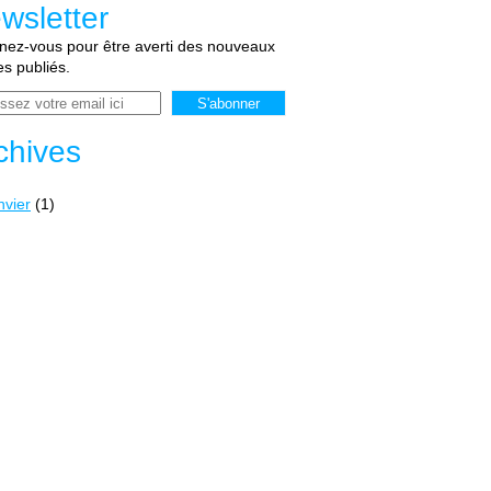
wsletter
ez-vous pour être averti des nouveaux
les publiés.
chives
nvier
(1)