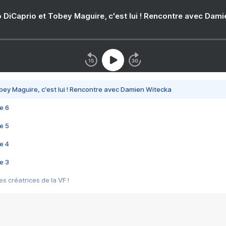
 DiCaprio et Tobey Maguire, c'est lui ! Rencontre avec Dam
bey Maguire, c'est lui ! Rencontre avec Damien Witecka
e 6
e 5
e 4
e 3
s créatrices de la VF !
e 2
e 1