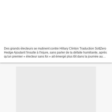
Des grands électeurs se mutinent contre Hillary Clinton Traduction SottZero
Hedge Ajoutant l'insulte à l'injure, sans parler de la défaite humiliante, après
qu'un premier « électeur sans foi » ait émergé plus tôt dans la journée au
Minnesota qui a voté...