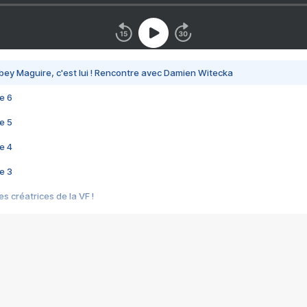
bey Maguire, c'est lui ! Rencontre avec Damien Witecka
e 6
e 5
e 4
e 3
s créatrices de la VF !
e 2
e 1
e Mektoub My Love arrive enfin ! Rencontre avec Shaïn Boumedine et Sal
i : après Toni en famille