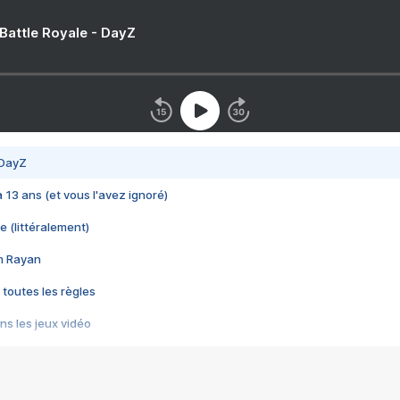
 Battle Royale - DayZ
 DayZ
 a 13 ans (et vous l'avez ignoré)
e (littéralement)
im Rayan
 toutes les règles
s les jeux vidéo
us choquant de Rockstar ? - Le scandale BULLY
e plus moche de Steam