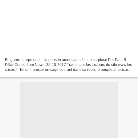
En guerre perpétuelle : la pensée américaine fait du surplace Par Paul R
Pillar Consortium News, 25-10-2017 Traduit par les lecteurs du site www.les-
crises.fr. Tel un hamster en cage courant dans sa roue, le peuple américain
est piégé dans des guerres...