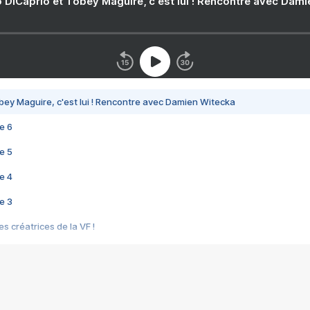
 DiCaprio et Tobey Maguire, c'est lui ! Rencontre avec Dam
bey Maguire, c'est lui ! Rencontre avec Damien Witecka
e 6
e 5
e 4
e 3
s créatrices de la VF !
e 2
e 1
e Mektoub My Love arrive enfin ! Rencontre avec Shaïn Boumedine et Sal