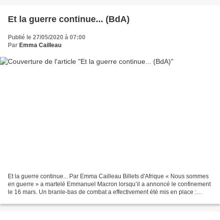
Et la guerre continue... (BdA)
Publié le 27/05/2020 à 07:00
Par
Emma Cailleau
Et la guerre continue... Par Emma Cailleau Billets d'Afrique « Nous sommes
en guerre » a martelé Emmanuel Macron lorsqu’il a annoncé le confinement
le 16 mars. Un branle-bas de combat a effectivement été mis en place :
conseils de défense, état d’urgence......