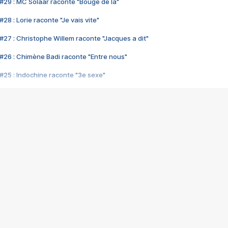
#29 : MC Solaar raconte "Bouge de là"
28 : Lorie raconte "Je vais vite"
#27 : Christophe Willem raconte "Jacques a dit"
#26 : Chimène Badi raconte "Entre nous"
#25 : Indochine raconte "3e sexe"
#24 : Zaho raconte "C'est chelou"
#23 : Patrick Bruel raconte "Au café des délices"
#22 : Kyo raconte "Le chemin"
#21 : Nolwenn Leroy raconte "Cassé"
#20 : Patrick Hernandez raconte "Born to be alive"
#19 : Lorie raconte "Près de moi"
#18 : Michael Jones raconte "A nos actes manqués" (avec Jean-Jacque
#17 : Khaled raconte "Aïcha"