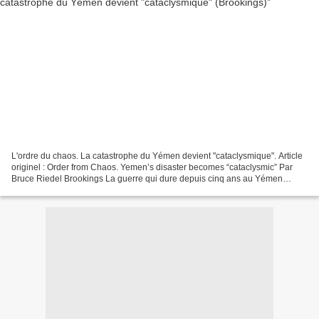
L'ordre du chaos. La catastrophe du Yémen devient "cataclysmique". Article
originel : Order from Chaos. Yemen’s disaster becomes “cataclysmic” Par
Bruce Riedel Brookings La guerre qui dure depuis cinq ans au Yémen
s'intensifie. Le pays se divise alors...