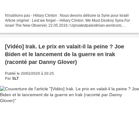
N'oublions pas - Hillary Clinton : Nous devons détruire la Syrie pour Israël
Article originel : Lest we forget – Hillary Clinton: We Must Destroy Syria For
israel The New Observer, 22.05.2016 / Uproatedpalestinian.wordcom,
15.04.2018 Un courriel d'Hillary...
[Vidéo] Irak. Le prix en valait-il la peine ? Joe
Biden et le lancement de la guerre en Irak
(raconté par Danny Glover)
Publié le 20/02/2020 à 20:25
Par
SLT