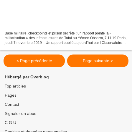
Base militaire, checkpoints et prison secrète : un rapport pointe la «
militarisation » des infrastructures de Total au Yémen Obsarm, 7.11.19 Paris,
jeudi 7 novembre 2019 – Un rapport publié aujourd’hui par l’Observatoire
des armements et SumOfUs, en...
< Page précédente
Page suivante >
Hébergé par Overblog
Top articles
Pages
Contact
Signaler un abus
C.G.U.
Cookies et données personnelles