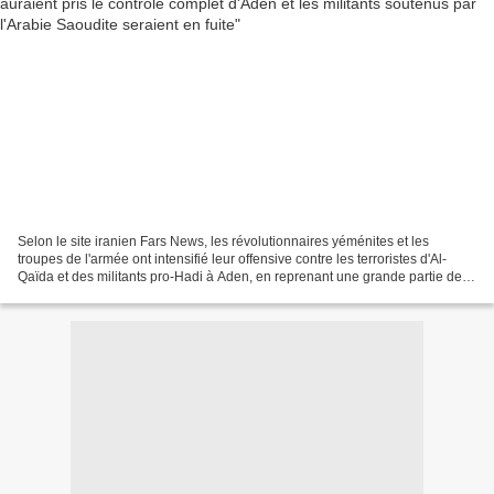
Selon le site iranien Fars News, les révolutionnaires yéménites et les
troupes de l'armée ont intensifié leur offensive contre les terroristes d'Al-
Qaïda et des militants pro-Hadi à Aden, en reprenant une grande partie de la
ville après avoir délogé un...