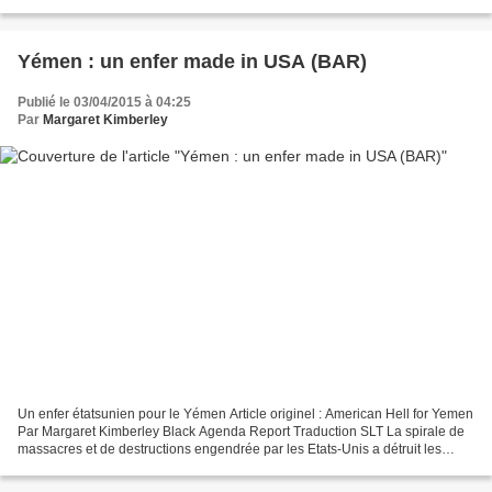
navales auraient effectué...
Yémen : un enfer made in USA (BAR)
Publié le 03/04/2015 à 04:25
Par
Margaret Kimberley
Un enfer étatsunien pour le Yémen Article originel : American Hell for Yemen
Par Margaret Kimberley Black Agenda Report Traduction SLT La spirale de
massacres et de destructions engendrée par les Etats-Unis a détruit les
sociétés en Irak, en Libye, en...