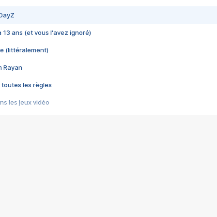
 DayZ
 a 13 ans (et vous l'avez ignoré)
e (littéralement)
im Rayan
 toutes les règles
s les jeux vidéo
us choquant de Rockstar ? - Le scandale BULLY
e plus moche de Steam
du RÊVE tourne au CAUCHEMAR
pendant 8 heures
it… à tort
umiliés par un jeu vidéo