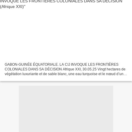
GABON-GUINÉE ÉQUATORIALE. LA CIJ INVOQUE LES FRONTIÈRES
COLONIALES DANS SA DÉCISION Afrique XXI, 30.05.25 Vingt hectares de
végétation luxuriante et de sable blanc, une eau turquoise et le nœud d’une
bataille juridique censée avoir pris fin le 19 mai...