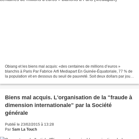
Obiang et les biens mal acquis: «des centaines de millions d’euros »
blanchis à Paris Par Fabrice Arfi Mediapart En Guinée-Équatoriale, 77 % de
la population vit en dessous du seuil de pauvreté. Soit deux dollars par jour.
En France, son vice-président,...
Biens mal acquis. L'organisation de la "fraude à
dimension internationale" par la Société
générale
Publié le 23/02/2015 à 13:28
Par
Sam La Touch