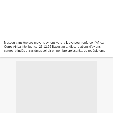
Moscou transfère ses moyens syriens vers la Libye pour renforcer l'Africa
Corps Africa Intelligence, 23.12.25 Bases agrandies, rotations d'avions-
cargos, blindés et systèmes sol-air en nombre croissant… Le redéploiement
des troupes russes engagées en...