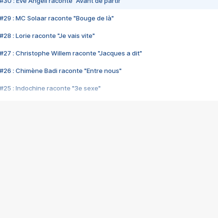
#30 : Eve Angeli raconte "Avant de partir"
#29 : MC Solaar raconte "Bouge de là"
28 : Lorie raconte "Je vais vite"
#27 : Christophe Willem raconte "Jacques a dit"
#26 : Chimène Badi raconte "Entre nous"
#25 : Indochine raconte "3e sexe"
#24 : Zaho raconte "C'est chelou"
#23 : Patrick Bruel raconte "Au café des délices"
#22 : Kyo raconte "Le chemin"
#21 : Nolwenn Leroy raconte "Cassé"
#20 : Patrick Hernandez raconte "Born to be alive"
#19 : Lorie raconte "Près de moi"
#18 : Michael Jones raconte "A nos actes manqués" (avec Jean-Jacque