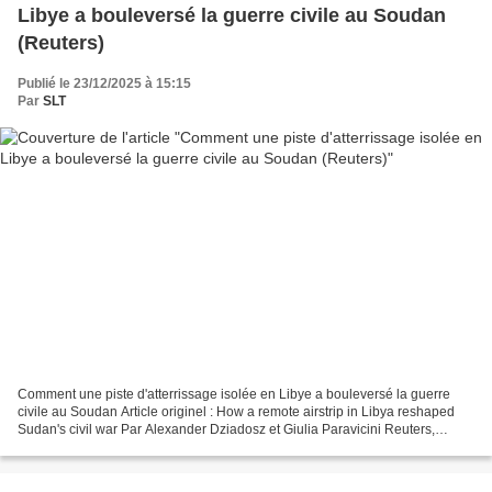
Libye a bouleversé la guerre civile au Soudan
(Reuters)
Publié le 23/12/2025 à 15:15
Par
SLT
Comment une piste d'atterrissage isolée en Libye a bouleversé la guerre
civile au Soudan Article originel : How a remote airstrip in Libya reshaped
Sudan's civil war Par Alexander Dziadosz et Giulia Paravicini Reuters,
22.12.25 LE CAIRE/NAIROBI, 22 décembre...