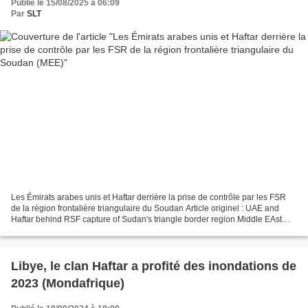
Publié le 15/08/2025 à 06:09
Par
SLT
Les Émirats arabes unis et Haftar derrière la prise de contrôle par les FSR
de la région frontalière triangulaire du Soudan Article originel : UAE and
Haftar behind RSF capture of Sudan's triangle border region Middle EAst
Eye, 12.08.25 En juin, les Forces...
Libye, le clan Haftar a profité des inondations de
2023 (Mondafrique)