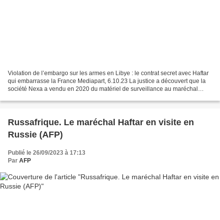
Violation de l’embargo sur les armes en Libye : le contrat secret avec Haftar
qui embarrasse la France Mediapart, 6.10.23 La justice a découvert que la
société Nexa a vendu en 2020 du matériel de surveillance au maréchal
libyen Khalifa Haftar, soupçonné...
Russafrique. Le maréchal Haftar en visite en
Russie (AFP)
Publié le 26/09/2023 à 17:13
Par
AFP