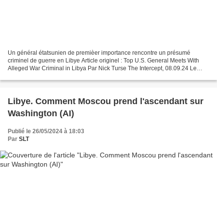
Un général étatsunien de premièer importance rencontre un présumé
criminel de guerre en Libye Article originel : Top U.S. General Meets With
Alleged War Criminal in Libya Par Nick Turse The Intercept, 08.09.24 Le
général Michael Langley, USMC, chef du...
Libye. Comment Moscou prend l'ascendant sur
Washington (AI)
Publié le 26/05/2024 à 18:03
Par
SLT