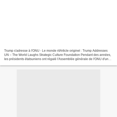
Trump s'adresse à l'ONU - Le monde ritArticle originel : Trump Addresses
UN – The World Laughs Strategic Culture Foundation Pendant des années,
les présidents étatsuniens ont régalé l'Assemblée générale de l'ONU d'une
rhétorique rose et ridicule sur le...