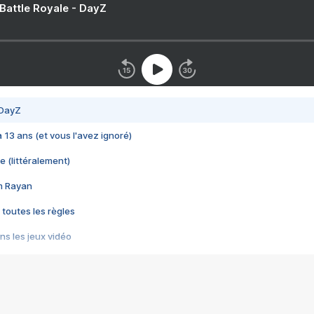
 Battle Royale - DayZ
 DayZ
 a 13 ans (et vous l'avez ignoré)
e (littéralement)
im Rayan
 toutes les règles
s les jeux vidéo
us choquant de Rockstar ? - Le scandale BULLY
e plus moche de Steam
du RÊVE tourne au CAUCHEMAR