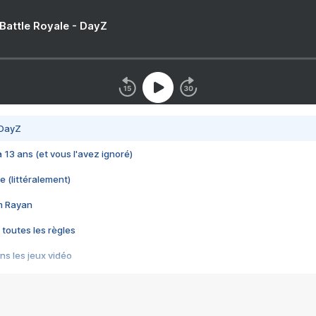
 Battle Royale - DayZ
 DayZ
 a 13 ans (et vous l'avez ignoré)
e (littéralement)
im Rayan
 toutes les règles
s les jeux vidéo
us choquant de Rockstar ? - Le scandale BULLY
e plus moche de Steam