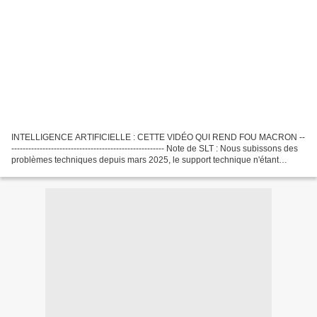
INTELLIGENCE ARTIFICIELLE : CETTE VIDÉO QUI REND FOU MACRON --
------------------------------------------------------ Note de SLT : Nous subissons des
problèmes techniques depuis mars 2025, le support technique n'étant
toujours pas en mesure de régler...