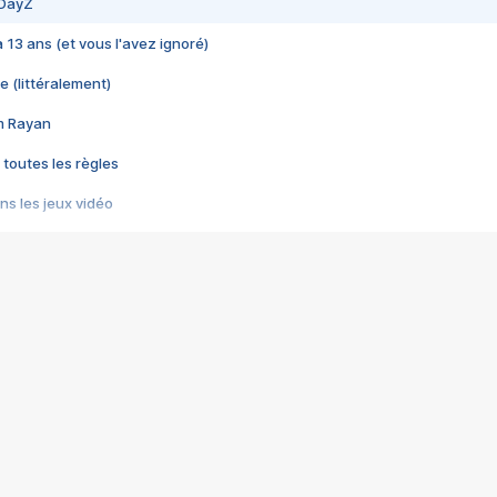
 DayZ
 a 13 ans (et vous l'avez ignoré)
e (littéralement)
im Rayan
 toutes les règles
s les jeux vidéo
us choquant de Rockstar ? - Le scandale BULLY
e plus moche de Steam
du RÊVE tourne au CAUCHEMAR
pendant 8 heures
it… à tort
umiliés par un jeu vidéo
ire - Final Fantasy 8