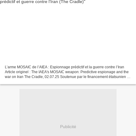
L’arme MOSAIC de l’AIEA : Espionnage prédictif et la guerre contre l’Iran
Article originel : The IAEA's MOSAIC weapon: Predictive espionage and the
war on Iran The Cradle, 02.07.25 Soutenue par le financement étatsunien et
les outils d’IA de Palantir,...
Publicité