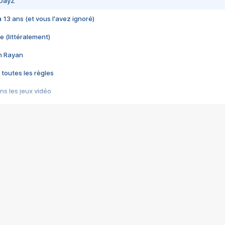
 DayZ
 a 13 ans (et vous l'avez ignoré)
e (littéralement)
im Rayan
 toutes les règles
s les jeux vidéo
us choquant de Rockstar ? - Le scandale BULLY
e plus moche de Steam
du RÊVE tourne au CAUCHEMAR
pendant 8 heures
it… à tort
umiliés par un jeu vidéo
ire - Final Fantasy 8