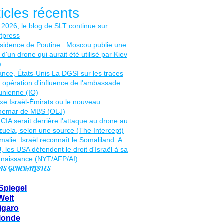
ticles récents
AS GENERALISTES
Spiegel
Welt
igaro
Monde