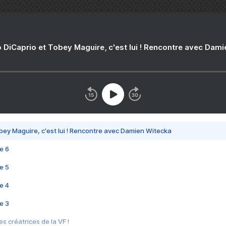
 DiCaprio et Tobey Maguire, c'est lui ! Rencontre avec Dam
bey Maguire, c'est lui ! Rencontre avec Damien Witecka
e 6
e 5
e 4
e 3
s créatrices de la VF !