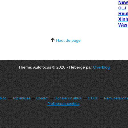
New
OLJ
Reu
Xin
Was
Haut de page
Theme: Autofocus © 2026 - Hébergé par
Overblog
rblog
Top articles
Contact
Signaler un abus
C.G.U.
Rémunération e
Préférences cookies