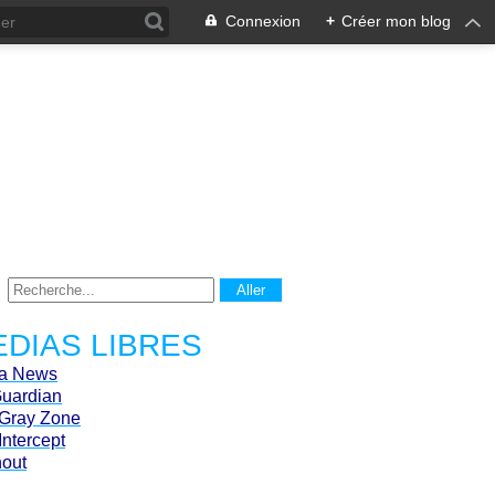
Connexion
+
Créer mon blog
DIAS LIBRES
ca News
Guardian
Gray Zone
Intercept
hout