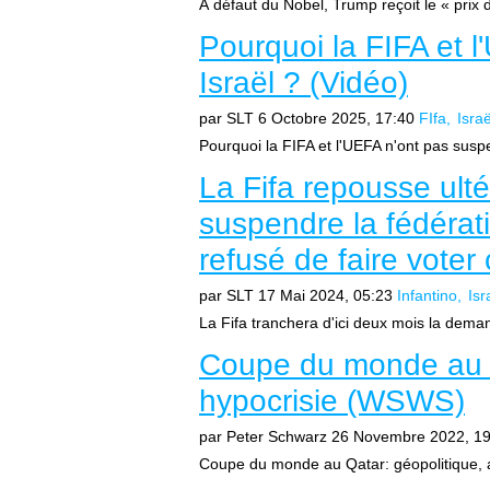
À défaut du Nobel, Trump reçoit le « prix d
Pourquoi la FIFA et 
Israël ? (Vidéo)
par SLT
6 Octobre 2025, 17:40
FIfa
Israë
Pourquoi la FIFA et l'UEFA n'ont pas susp
La Fifa repousse ult
suspendre la fédérati
refusé de faire voter
par SLT
17 Mai 2024, 05:23
Infantino
Isr
La Fifa tranchera d'ici deux mois la deman
Coupe du monde au Qa
hypocrisie (WSWS)
par Peter Schwarz
26 Novembre 2022, 19
Coupe du monde au Qatar: géopolitique, a