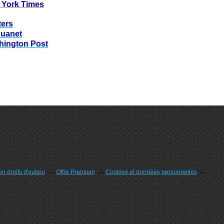
 York Times
ters
huanet
hington Post
n droits d'auteur
Offre Premium
Cookies et données personnelles