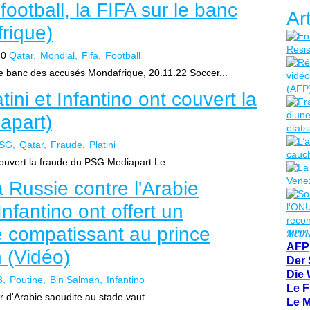
otball, la FIFA sur le banc
Ar
rique)
10
Qatar
Mondial
Fifa
Football
le banc des accusés Mondafrique, 20.11.22 Soccer...
ini et Infantino ont couvert la
apart)
SG
Qatar
Fraude
Platini
 couvert la fraude du PSG Mediapart Le...
a Russie contre l'Arabie
nfantino ont offert un
 compatissant au prince
MEDI
AFP
 (Vidéo)
Der 
Die 
8
Poutine
Bin Salman
Infantino
Le F
r d'Arabie saoudite au stade vaut...
Le 