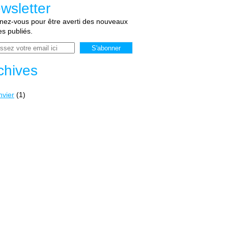
wsletter
ez-vous pour être averti des nouveaux
les publiés.
chives
nvier
(1)