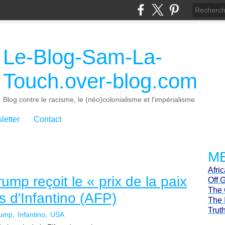
Le-Blog-Sam-La-
Touch.over-blog.com
Blog contre le racisme, le (néo)colonialisme et l'impérialisme
letter
Contact
ME
Afri
ump reçoit le « prix de la paix
Off 
The 
s d'Infantino (AFP)
The 
Trut
rump
Infantino
USA