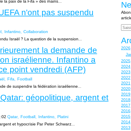
e la paix de la Fifa » des mains...
Ne
l'UEFA n'ont pas suspendu
Abonn
artic
Email
l
Infantino
Collaboration
Ar
endu Israël ? La question de la suspension...
érieurement la demande de
2026
Ja
on israélienne. Infantino a
2025
2024
 ce point vendredi (AFP)
2023
2022
aël
Fifa
Football
2021
de de suspendre la fédération israélienne...
2020
2019
tar: géopolitique, argent et
2018
2017
2016
2015
:02
Qatar
Football
Infantino
Platini
2014
rgent et hypocrisie Par Peter Schwarz...
2013