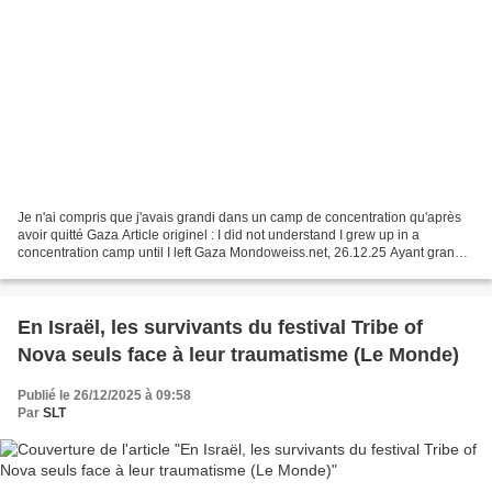
Je n'ai compris que j'avais grandi dans un camp de concentration qu'après
avoir quitté Gaza Article originel : I did not understand I grew up in a
concentration camp until I left Gaza Mondoweiss.net, 26.12.25 Ayant grandi
à Gaza, je ne réalisais pas que...
En Israël, les survivants du festival Tribe of
Nova seuls face à leur traumatisme (Le Monde)
Publié le 26/12/2025 à 09:58
Par
SLT