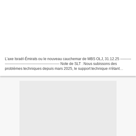
L’axe Israël-Émirats ou le nouveau cauchemar de MBS OLJ, 31.12.25 ---------
--------------------------------------------- Note de SLT : Nous subissons des
problèmes techniques depuis mars 2025, le support technique n'étant
toujours pas en mesure de régler...