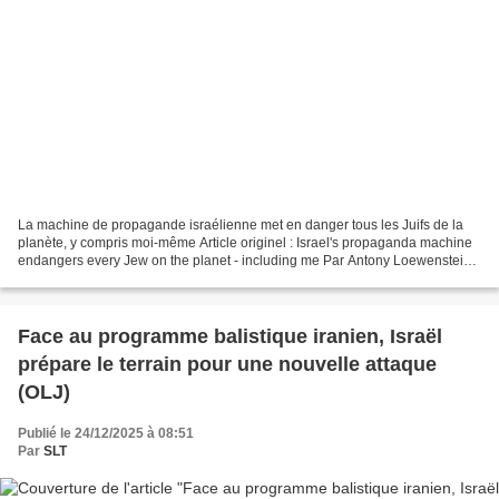
La machine de propagande israélienne met en danger tous les Juifs de la
planète, y compris moi-même Article originel : Israel's propaganda machine
endangers every Jew on the planet - including me Par Antony Loewenstein*
Middle East Eye, 24.12.25 En présentant...
Face au programme balistique iranien, Israël
prépare le terrain pour une nouvelle attaque
(OLJ)
Publié le 24/12/2025 à 08:51
Par
SLT