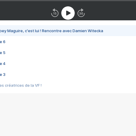
bey Maguire, c'est lui ! Rencontre avec Damien Witecka
e 6
e 5
e 4
e 3
s créatrices de la VF !
e 2
e 1
e Mektoub My Love arrive enfin ! Rencontre avec Shaïn Boumedine et Sal
i : après Toni en famille