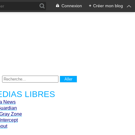
Connexion
+
Créer mon blog
DIAS LIBRES
ca News
Guardian
Gray Zone
Intercept
hout