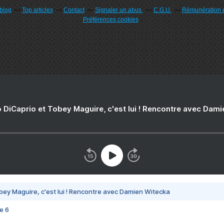
rblog
Top articles
Contact
Signaler un abus
C.G.U.
Rémunération e
Préférences cookies
 DiCaprio et Tobey Maguire, c'est lui ! Rencontre avec Dam
bey Maguire, c'est lui ! Rencontre avec Damien Witecka
e 6