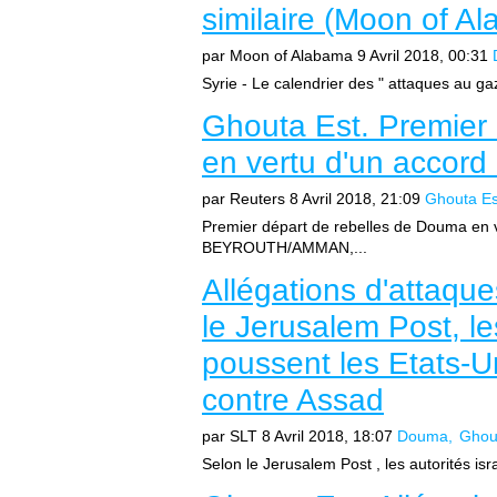
similaire (Moon of A
par Moon of Alabama
9 Avril 2018, 00:31
Syrie - Le calendrier des " attaques au gaz
Ghouta Est. Premier
en vertu d'un accord
par Reuters
8 Avril 2018, 21:09
Ghouta Es
Premier départ de rebelles de Douma en 
BEYROUTH/AMMAN,...
Allégations d'attaqu
le Jerusalem Post, le
poussent les Etats-Un
contre Assad
par SLT
8 Avril 2018, 18:07
Douma
Ghou
Selon le Jerusalem Post , les autorités i