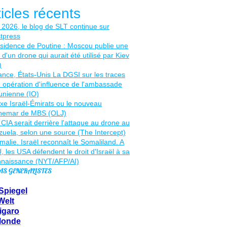
ticles récents
AS GENERALISTES
Spiegel
Welt
igaro
Monde