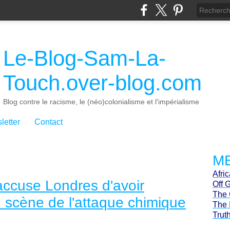
Le-Blog-Sam-La-
Touch.over-blog.com
Blog contre le racisme, le (néo)colonialisme et l'impérialisme
letter
Contact
ME
Afri
 accuse Londres d'avoir
Off 
The 
n scène de l'attaque chimique
The 
Trut