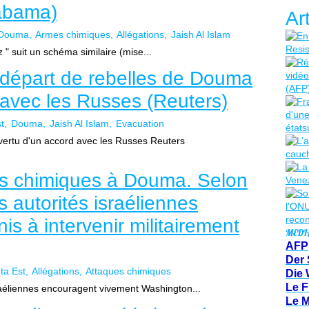
labama)
Ar
Douma
Armes chimiques
Allégations
Jaish Al Islam
 " suit un schéma similaire (mise...
 départ de rebelles de Douma
 avec les Russes (Reuters)
t
Douma
Jaish Al Islam
Evacuation
vertu d'un accord avec les Russes Reuters
es chimiques à Douma. Selon
s autorités israéliennes
is à intervenir militairement
MEDI
AFP
Der 
ta Est
Allégations
Attaques chimiques
Die 
Le F
sraéliennes encouragent vivement Washington...
Le 