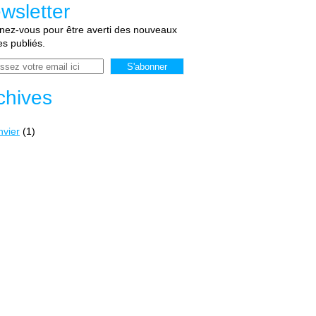
wsletter
ez-vous pour être averti des nouveaux
les publiés.
chives
nvier
(1)