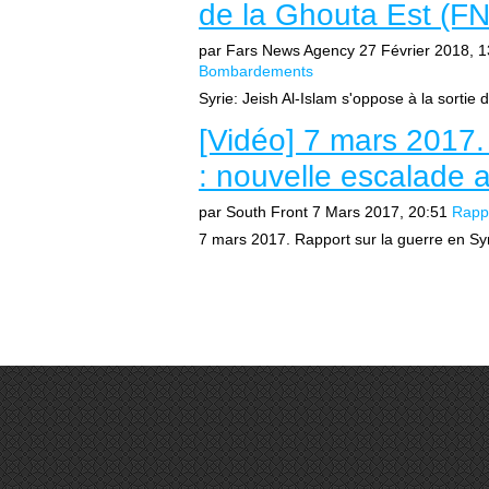
de la Ghouta Est (F
par Fars News Agency
27 Février 2018, 1
Bombardements
Syrie: Jeish Al-Islam s'oppose à la sortie d
[Vidéo] 7 mars 2017.
: nouvelle escalade a
par South Front
7 Mars 2017, 20:51
Rapp
7 mars 2017. Rapport sur la guerre en Syri