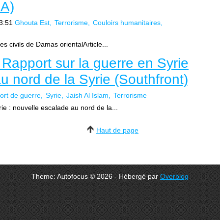
NA)
3:51
Ghouta Est
Terrorisme
Couloirs humanitaires
es civils de Damas orientalArticle...
 Rapport sur la guerre en Syrie
u nord de la Syrie (Southfront)
ort de guerre
Syrie
Jaish Al Islam
Terrorisme
e : nouvelle escalade au nord de la...
Haut de page
Theme: Autofocus © 2026 - Hébergé par
Overblog