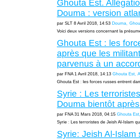
Ghouta Est. Allégati
Douma : version atlan
par SLT
8 Avril 2018, 14:53
Douma
Ghou
Voici deux versions concernant la présumée
Ghouta Est : les for
après que les militan
parvenus à un accor
par FNA
1 Avril 2018, 14:13
Ghouta Est
A
Ghouta Est : les forces russes entrent dan
Syrie : Les terroriste
Douma bientôt après 
par FNA
31 Mars 2018, 04:15
Ghouta Est
Syrie : Les terroristes de Jeish Al-Islam q
Syrie: Jeish Al-Islam 