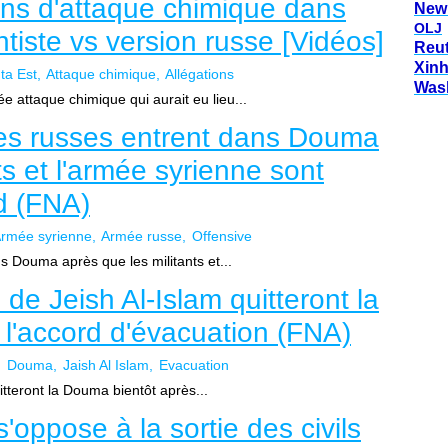
ons d'attaque chimique dans
New
OLJ
tiste vs version russe [Vidéos]
Reu
Xin
ta Est
Attaque chimique
Allégations
Was
 attaque chimique qui aurait eu lieu...
ces russes entrent dans Douma
ts et l'armée syrienne sont
d (FNA)
rmée syrienne
Armée russe
Offensive
s Douma après que les militants et...
s de Jeish Al-Islam quitteront la
l'accord d'évacuation (FNA)
Douma
Jaish Al Islam
Evacuation
uitteront la Douma bientôt après...
s'oppose à la sortie des civils