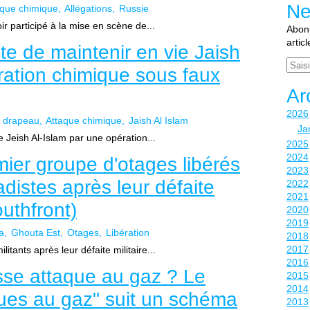
Ne
aque chimique
Allégations
Russie
r participé à la mise en scène de...
Abonn
artic
te de maintenir en vie Jaish
Email
ration chimique sous faux
Ar
2026
 drapeau
Attaque chimique
Jaish Al Islam
Ja
e Jeish Al-Islam par une opération...
2025
2024
mier groupe d'otages libérés
2023
adistes après leur défaite
2022
2021
uthfront)
2020
2019
a
Ghouta Est
Otages
Libération
2018
2017
itants après leur défaite militaire...
2016
usse attaque au gaz ? Le
2015
2014
ques au gaz" suit un schéma
2013