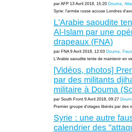
par AFP
13 Avril 2018, 15:20
Douma
Att
Syrie: l'armée russe accuse Londres d'avoi
L'Arabie saoudite ten
Al-Islam par une opé
drapeaux (FNA)
par FNA
9 Avril 2018, 12:03
Douma
Faux
L'Arabie saoudite tente de maintenir en vi
[Vidéos, photos] Pre
par des militants djih
militaire à Douma (So
par South Front
9 Avril 2018, 09:27
Doum
Premier groupe d'otages libérés par des mil
Syrie : une autre fa
calendrier des "atta