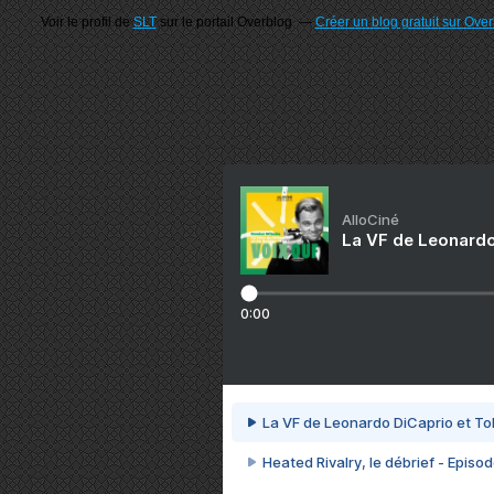
Voir le profil de
SLT
sur le portail Overblog
Créer un blog gratuit sur Ove
AlloCiné
La VF de Leonardo
0:00
La VF de Leonardo DiCaprio et To
Heated Rivalry, le débrief - Episod