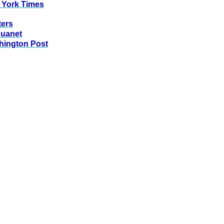
 York Times
ters
huanet
hington Post